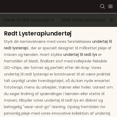
Panel til rødt lysterapi
Rødt lysterapitæppe
Bæ
Rødt Lysterapiundertøj
Styrk din kernevelvære med vores førsteklasses
undertøj til
rødt lysterapi
, der er specielt designet til målrettet pleje af
maven og lænden. Hvert stykke
undertøj til rødt lys
er
fremstillet af blødt, åndbart stof med indlejrede fleksible
LED-chips, der former sig perfekt efter din krop. Vores
undertøj til rødt lysterapi er konstrueret til at være praktisk
talt usynligt under hverdagstøjet, så du kan nyde ensartet
fototerapi, mens du arbejder, træner eller hviler. Uanset om
du søger lindring af spændinger i lænden eller støtte til
maven, tilbyder vores undertøj til rødt lys en diskret og
behagelig "wear-and-go"-løsning. Opdag fremtiden for
personlig pleje med vores innovative kollektion af undertøj