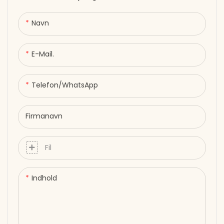
effektiv effekt –
afbalanceret for dybde og
Navn
komfort ● 20 minutters
automatisk slukning for
E-Mail.
sikre, håndfri sessioner ●
USB-drevet (DC 5V) –
fungerer med adaptere eller
Telefon/whatsApp
powerbanks ● Fleksibelt
design tilpasser sig nakkens
Firmanavn
naturlige krumning. Lindrer
nakken. Gendan roen.
Fil
Indhold