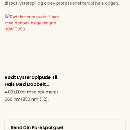
til rødt lysterapi, og oplev professionel terapi hele dagen.
Rødt Lysterapipude Til
Hals Med Dobbelt
Bølgelængde 10W T050
● 82 LED'er med optimeret
660 nm/850 nm (1:2)
forhold ● Ekstra lang
dækning på 82 × 22 cm for
fuld nakke og øvre
Send Din Forespørgsel
trapeziusmuskel ● 10 W