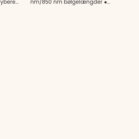
dybere
nm/850 nm bølgelængder ●
rre
Ultrabærbar størrelse (25 × 13
 20 cm)
cm) – passer overalt ● Fleksibelt
 ● 25 W
design, der tilpasser sig
t for
kroppens konturer ● Timer
niversel
justerbar fra 5-30 minutter ●
 –
USB-drevet (DC 5V) – fungerer
en ●
med powerbanks, bærbare
0
computere eller adaptere
dbart
Målrettet terapi. Hvor som helst,
eevne.
når som helst.