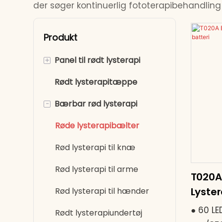
der søger kontinuerlig fototerapibehandling
Produkt
+
Panel til rødt lysterapi
Rødt lysterapitæppe
Rødt lysterapi for hele
kroppen
-
Bærbar rød lysterapi
Rødt lyspanel til halvdelen
Røde lysterapibælter
af ​​kroppen
Rød lysterapi til knæ
Rød lysterapi til arme
T020A
Lyste
Rød lysterapi til hænder
Batter
● 60 L
Rødt lysterapiundertøj