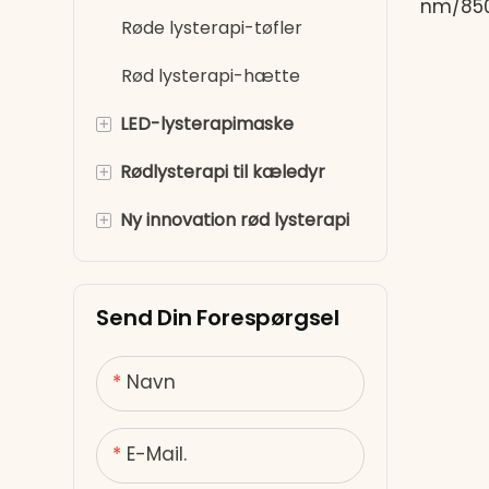
nm/850
Røde lysterapi-tøfler
Indbyg
ægte tr
Rød lysterapi-hætte
minutte
+
LED-lysterapimaske
sikre o
Fleksib
+
Rødlysterapi til kæledyr
LED-lysterapi
ansigtsmaske
kroppen
+
Ny innovation rød lysterapi
Rød lysterapi til hunde
genopl
Rødt lys øjenmaske
Rødlysterapi til hest
Rød lysterapi fodspa taske
kompat
Kompakt
Send Din Forespørgsel
Rød lysterapistol
cm) til
Fjern infrarød
kroppen
Navn
skønhedsslank enhed
grænse
E-Mail.