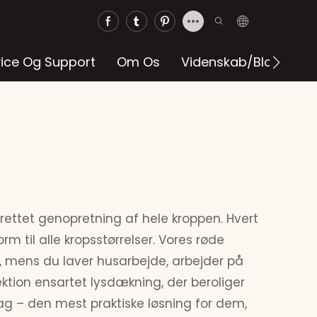
vice Og Support
Om Os
Videnskab/blog
lrettet genopretning af hele kroppen. Hvert
rm til alle kropsstørrelser. Vores røde
ner, mens du laver husarbejde, arbejder på
lektion ensartet lysdækning, der beroliger
ag – den mest praktiske løsning for dem,