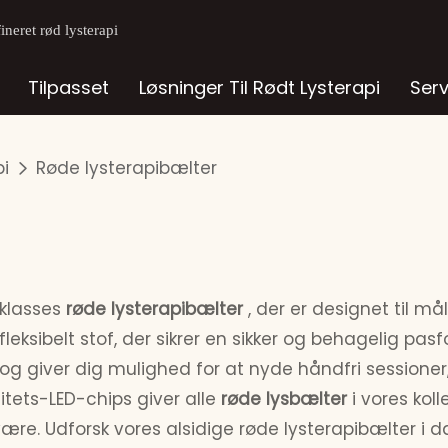
neret rød lysterapi
Tilpasset
Løsninger Til Rødt Lysterapi
Ser
pi
Røde lysterapibælter
eklasses
røde lysterapibælter
, der er designet til må
leksibelt stof, der sikrer en sikker og behagelig pasfo
stil og giver dig mulighed for at nyde håndfri sessio
sitets-LED-chips giver alle
røde lysbælter
i vores kol
re. Udforsk vores alsidige røde lysterapibælter i d