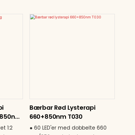
pi
Bærbar Rød Lysterapi
0+850nm
660+850nm T030
et 1:2
● 60 LED'er med dobbelte 660