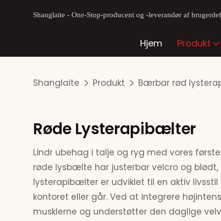
Shanglaite - One-Stop-producent og -leverandør af brugerdefi
Hjem
Produkt
Shanglaite
Produkt
Bærbar rød lystera
Røde Lysterapibælter
Lindr ubehag i talje og ryg med vores først
røde lysbælte har justerbar velcro og blødt, f
lysterapibælter er udviklet til en aktiv livs
kontoret eller går. Ved at integrere højinten
musklerne og understøtter den daglige velvæ