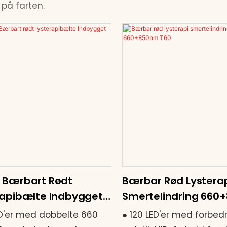
 på farten.
 Bærbart Rødt
Bærbar Rød Lystera
rapibælte Indbygget
Smertelindring 66
i
T60
ED'er med dobbelte 660
● 120 LED'er med forbedr