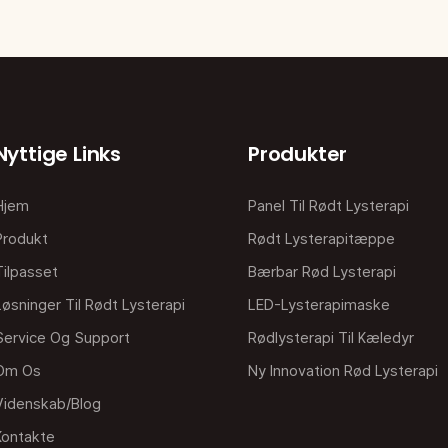
Nyttige Links
Produkter
Hjem
Panel Til Rødt Lysterapi
Produkt
Rødt Lysterapitæppe
Tilpasset
Bærbar Rød Lysterapi
Løsninger Til Rødt Lysterapi
LED-Lysterapimaske
Service Og Support
Rødlysterapi Til Kæledyr
Om Os
Ny Innovation Rød Lysterapi
Videnskab/blog
Kontakte