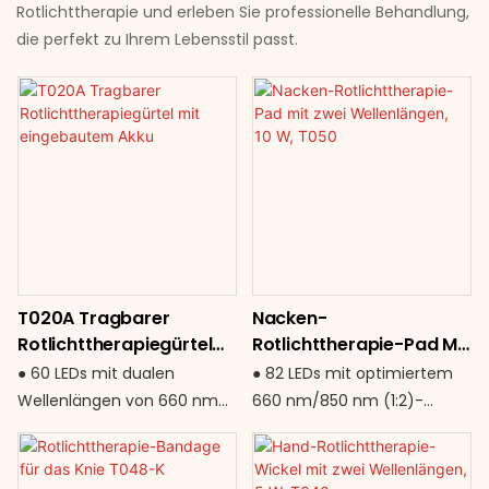
Rotlichttherapie und erleben Sie professionelle Behandlung,
die perfekt zu Ihrem Lebensstil passt.
T020A Tragbarer
Nacken-
Rotlichttherapiegürtel
Rotlichttherapie-Pad Mit
Mit Eingebautem Akku
Zwei Wellenlängen, 10 W,
● 60 LEDs mit dualen
● 82 LEDs mit optimiertem
T050
Wellenlängen von 660 nm
660 nm/850 nm (1:2)-
und 850 nm ● Integrierter
Verhältnis ● Extra lange 82 ×
1200-mAh-Akku – echte
22 cm große Abdeckung für
kabellose Freiheit ● 20-
den gesamten Nacken und