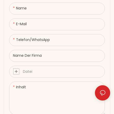
den Körperkonturen an ●
Timer einstellbar von 5–30
Name
Minuten ● USB-
Stromversorgung (DC 5 V) –
E-Mail
kompatibel mit Powerbanks,
Laptops oder Netzteilen.
Gezielte Therapie. Überall
Telefon/WhatsApp
und jederzeit.
Name Der Firma
Datei
Inhalt