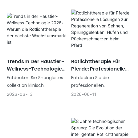
587 Hz. Shanglaite bietet
intelligente
Rotlichttherapie-Panels für
Vielleicht kennen Sie das:
OEM/ODM mit
Ein Klient kommt dreimal,
kundenspezifischen
spürt keine Besserung und
Wellenlängen,
vereinbart dann keine
Pulsfrequenzen, Private-
Folgetermine mehr. Das ist
Label-Design und direkter
frustrierend, denn Sie
Rotlichttherapie Für
Trends In Der Haustier-
Unterstützung bei der
Pferde: Professionelle
Wellness-Technologie
wissen, dass
Fertigung.
Lösungen Zur
2026: Warum Die
Rotlichttherapie wirkt und
Entdecken Sie die
Entdecken Sie Shanglaites
Regeneration Von
Rotlichttherapie Der
Studien dies belegen. In der
professionellen
Kollektion klinisch
Sehnen,
Nächste
Praxis werden die
Rotlichttherapiegeräte für
getesteter Rotlichttherapie
2026
06
11
2026
06
13
Sprunggelenken, Hufen
Wachstumsmarkt Ist
Erwartungen jedoch nicht
Pferde von Shanglaite.
für Haustiere. Von gezielten
Und Rückenschmerzen
erfüllt. Das Problem liegt
Unsere
Gelenkbandagen (T030B)
Beim Pferd
meist an der Ausrüstung.
Photobiomodulations-
bis hin zu Therapiematten
Die Wirksamkeit der
Therapiebandagen mit 660
(T1000) bieten wir
Rotlichttherapie hängt
nm und 850 nm
OEM/ODM-Fertigung für
stark von den verwendeten