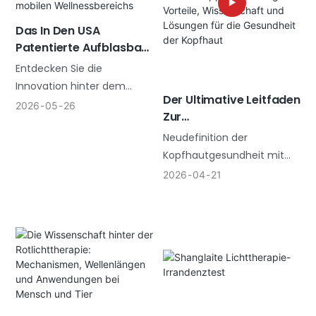
wählen sollten, je nach
Wellenlängensteuerung für
Ihren Bedürfnissen.
Das In Den USA
maximale Regeneration
Patentierte Aufblasbare
aus. 13 Jahre Erfahrung in
RLT-Bett: Wegweisend
Entdecken Sie die
der Fertigung.
Für Die Zukunft Der
Innovation hinter dem
Kommerziellen
Der Ultimative Leitfaden
weltweit ersten in den USA
2026
05
26
Regeneration Und Des
Zur
patentierten aufblasbaren
Mobilen
Rotlichtkappentechnolo
Neudefinition der
Rotlichttherapiebett. Diese
Wellnessbereichs
Gie: Vorteile,
Kopfhautgesundheit mit
tragbare Lösung wurde für
Wissenschaft Und
klinisch geprüfter
B2B-Marken und die
2026
04
21
Lösungen Für Die
Rotlichtkappentechnologie"
klinische Rehabilitation
Gesundheit Der
Discover how the
entwickelt und bietet 360°-
Kopfhaut
Shanglaite Die
Immersion, klinisch
Rotlichtkappe revolutioniert
wirksame Bestrahlung und
die Kopfhautpflege durch
einen entscheidenden
die Kombination von
Wettbewerbsvorteil für
klinisch erprobter Zwei-
Wellness-Unternehmer.
Wellenlängen-Technologie