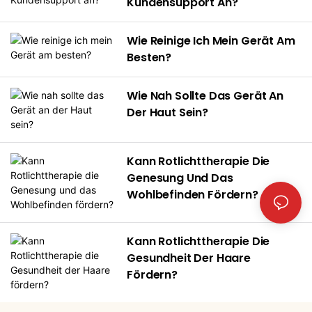
Kundensupport An?
stimuliert die
Mikroneedling. Ob Sie eine
Rotlichttherapie biologische
Eigenmarke mit dem Ziel
Wie Reinige Ich Mein Gerät Am
Reaktionen auf Zellebene –
der OEM-Anpassung sind
Besten?
ganz ohne invasive Eingriffe
oder ein professionelles
oder Medikamente.
Wellness-Center betreiben:
Wie Nah Sollte Das Gerät An
Dieser Bericht enthüllt die
Der Haut Sein?
strategischen Schlüssel,
um mit der
fortschrittlichsten
Kann Rotlichttherapie Die
Rotlichttherapiehaube auf
Genesung Und Das
dem Markt den
Wohlbefinden Fördern?
florierenden Markt für
Haarwiederherstellung zu
Kann Rotlichttherapie Die
erobern.
Gesundheit Der Haare
Fördern?