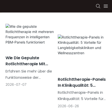
Wie Die Gepulste
Rotlichttherapie Mit
Mehreren Frequenzen In
Erfahren Sie mehr über die
Intelligenten PBM-
Funktionsweise der
Rotlichttherapie-Panels
Panels Funktioniert
gepulsten Rotlichttherapie
2026
07
07
In Klinikqualität: 5
mit verschiedenen
Vorteile Für
Rotlichttherapie-Panels in
Frequenzen, darunter die
Langlebigkeitskliniken
Klinikqualität: 5 Vorteile für
PBM-Modi 3 Hz, 10 Hz, 40 Hz,
Und Wellnesszentren
Langlebigkeitskliniken und
2026
06
26
73 Hz, 146 Hz, 293 Hz und
Wellnesszentren