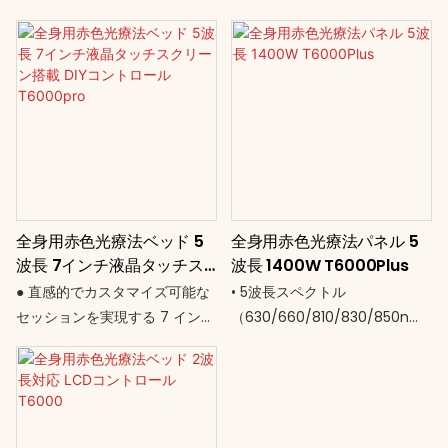
全身用赤色光療法ベッド 5
全身用赤色光療法パネル 5
波長 7インチ液晶タッチス
波長 1400W T6000Plus
クリーン搭載 DIYコントロ
● 直感的でカスタマイズ可能な
• 5波長スペクトル
ール T6000pro
セッションを実現する 7 インチ
（630/660/810/830/850nm
のタッチ パネル ● 電動高さ調
）の1,200個のLED • 直立姿勢で
整 (140 ～ 180 cm) ● 360° 回
全身360°をカバー • 1400Wの
転パネル – 縦向きまたは横向き
高出力で迅速かつ深部まで浸透
● 没入感のある光照射を実現す
• DIYコントロールインターフェ
る人間工学に基づいた湾曲デザ
ースを備えた15インチのスマー