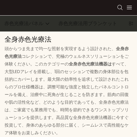
赤色光療法パネル
赤色光療法用ブランケット
ウェ
全身赤色光療法
頭からつま先まで均一な照射を実現するよう設計された、
全身赤
色光療法
コレクションで、究極のウェルネスソリューションをご
体験ください。このカテゴリーの
全身赤色光療法機器は
すべて、
大型LEDアレイを搭載し、1回のセッションで複数の身体部位を包
括的にカバーします。最大限の効率性を追求して設計されたこれ
らのプロ仕様機器は、調整可能な強度と独立したパネルコントロ
ールを備え、治療中に死角が生じることを防ぎます。筋肉の回復
や肌の活性化など、どのような目的であっても、全身赤色光療法
は、ご家庭でも業務用でも、時間を節約できるワンストップソリ
ューションを提供します。高品質な全身赤色光療法機器に今すぐ
投資して、身体のあらゆる部分に届く、シームレスで高性能なケ
ア体験をお楽しみください。