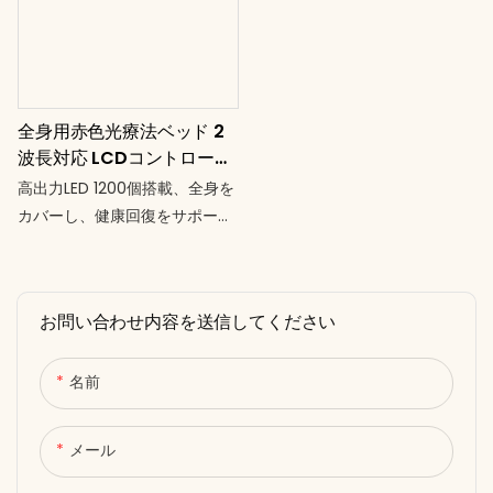
イン ● リラックスのための内蔵
トタッチスクリーン • タイマ
音楽機能 ● パーソナライズされ
ー：0～30分で柔軟なセッショ
た快適さを実現するデュアル チ
ンプログラミングが可能 • ユニ
ャンネル調光 プロ仕様のパフォ
バーサル85～265V AC – 世界
全身用赤色光療法ベッド 2
ーマンス。インテリジェントな
中の電圧に対応 全身の変身。画
波長対応 LCDコントロール
全身回復。
面をタッチするだけで。
T6000
高出力LED 1200個搭載、全身を
カバーし、健康回復をサポー
ト。主にスポーツクラブやウェ
ルネススパセンターで使用。●
肌の耐性に合わせて強度を調整
お問い合わせ内容を送信してください
可能（2チャンネル調光）。●タ
イマーは1～30分まで調整可
能。●音楽機能搭載で、リラッ
名前
クスできる心地よい雰囲気の中
でセラピーを提供（音楽）。●
メール
湾曲デザインで、全身を赤い光
で包み込む。●電動スタンドで