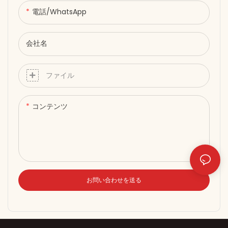
高さ調節が簡単（昇降機能付
電話/WhatsApp
き、140～180cm）。●360°回
転パネルで、治療位置を垂直ま
会社名
たは水平に調整可能。
ファイル
コンテンツ
お問い合わせを送る