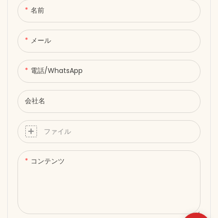
アダプター不要 ● タイマー: 5～
名前
30 分で柔軟なトリートメント
時間 ● 軽量で人間工学に基づい
メール
たデザインで快適な装着感 根元
を健やかに保ち、心をクリア
に。
電話/WhatsApp
会社名
ファイル
コンテンツ