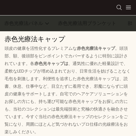
赤色光療法パネル
赤色光療法用ブランケット
ウェ
赤色光療法キャップ
頭皮の健康を活性化するプレミアムな
赤色光療法キャップ
。頭頂
部、額、後頭部をピンポイントでカバーするように特別に設計さ
れています。各
赤色光キャップは
、通気性に優れた軽量設計で、
柔軟なLEDチップが埋め込まれており、日常生活を妨げることなく
毛包を刺激します。利便性を追求した赤色光療法キャップは、読
書、休息、仕事中など、目立たずに着用でき、邪魔にならずに頭
皮の健康をサポートします。自宅でのヘアケアソリューションを
お探しの方にも、持ち運び可能な赤色光キャップをお探しの方に
も、当社のコレクションは最先端技術と究極の快適さを融合させ
ています。今すぐ当社の赤色光療法キャップのセレクションをご
覧になり、周囲にほとんど気づかれないプロ仕様の光線療法をお
楽しみください。