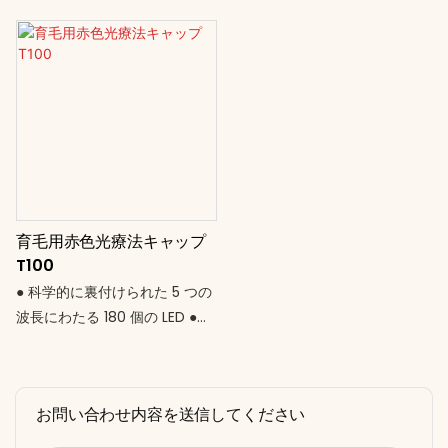
育毛用赤色光療法キャップ
T100
● 科学的に裏付けられた 5 つの
波長にわたる 180 個の LED ●
髪、頭皮、認知機能の健康のた
めのバランスの取れたスペクト
ル ● 30W の高効率出力 – パワ
お問い合わせ内容を送信してください
フルでありながら安全 ● ユニバ
ーサル AC 入力 (85–265V) –