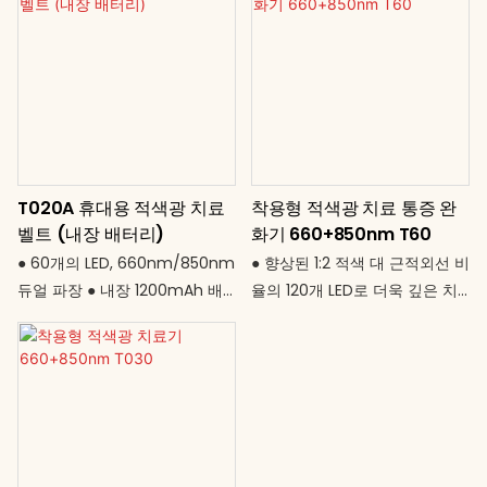
T020A 휴대용 적색광 치료
착용형 적색광 치료 통증 완
벨트 (내장 배터리)
화기 660+850nm T60
● 60개의 LED, 660nm/850nm
● 향상된 1:2 적색 대 근적외선 비
듀얼 파장 ● 내장 1200mAh 배
율의 120개 LED로 더욱 깊은 치
터리 – 진정한 무선 사용의 자유
료 효과 제공 ● 이전 세대 대비
● 20분 자동 타이머로 안전하고
넓어진 커버리지(40 × 20cm)
일관된 사용 가능 ● 신체 굴곡에
● 25W 출력 – 더욱 강력한 효과
맞춰지는 유연한 패드 ● USB 충
로 빠른 결과 제공 ● 전 세계 어
전식(DC 5V) – 보조 배터리 호
디에서나 사용 가능한 범용 AC
환 ● 컴팩트한 사이즈(32.5 ×
입력(85–265V) ● 5~30분 타이
17.5cm)로 전신 부위 관리 가능
머 설정 가능 ● 세련되고 내구성