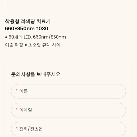
● 한계 없는 회복.
있는 디자인으로 오래도록 사용
가능. 더욱 스마트한 설계. 더욱
착용형 적색광 치료기
강력한 회복.
660+850nm T030
● 60개의 LED, 660nm/850nm
이중 파장 ● 초소형 휴대 사이즈
(25 × 13cm) – 어디든 간편하
게 휴대 가능 ● 유연한 디자인으
로 신체 곡선에 밀착 ● 5~30분
문의사항을 보내주세요
타이머 설정 가능 ● USB 전원
(DC 5V) – 보조 배터리, 노트북,
어댑터 등 다양한 기기에서 사용
이름
가능. 언제 어디서든 맞춤형 테라
피를 경험하세요.
이메일
전화/왓츠앱