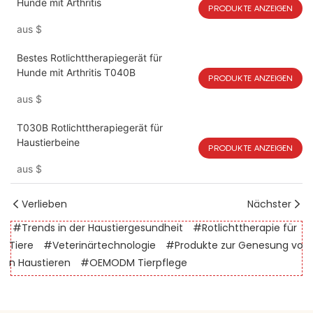
Hunde mit Arthritis
PRODUKTE ANZEIGEN
aus
$
Bestes Rotlichttherapiegerät für
Hunde mit Arthritis T040B
PRODUKTE ANZEIGEN
aus
$
T030B Rotlichttherapiegerät für
Haustierbeine
PRODUKTE ANZEIGEN
aus
$
Verlieben
Nächster
#Trends in der Haustiergesundheit
#Rotlichttherapie für
Tiere
#Veterinärtechnologie
#Produkte zur Genesung vo
n Haustieren
#OEMODM Tierpflege