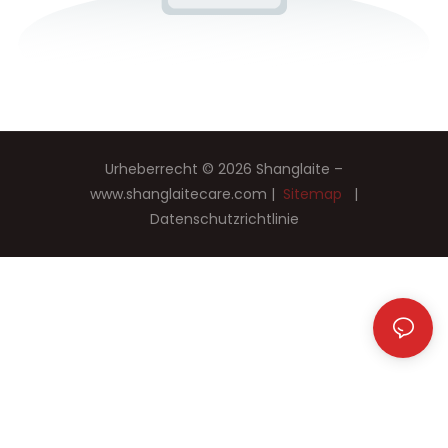
Urheberrecht © 2026 Shanglaite –
www.shanglaitecare.com
|
Sitemap
|
Datenschutzrichtlinie