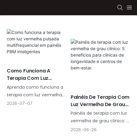
Como Funciona A
Terapia Com Luz
Vermelha Pulsada
Aprenda como funciona a
Multifrequencial Em
terapia com luz vermelha
Painéis De Terapia Com
Painéis PBM Inteligentes
pulsada multifrequencial,
2026
07
07
Luz Vermelha De Grau
incluindo os modos PBM de
Clínico: 5 Benefícios
Painéis de terapia com luz
3Hz, 10Hz, 40Hz, 73Hz, 146Hz,
Para Clínicas De
vermelha de grau clínico: 5
293Hz e 587Hz. A Shanglaite
Longevidade E Centros
benefícios para clínicas de
2026
06
26
fornece painéis de terapia
De Bem-Estar.
longevidade e centros de