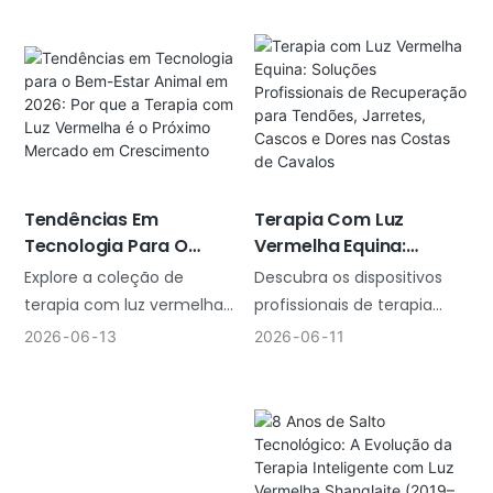
com luz vermelha
bem-estar.
inteligentes OEM/ODM com
comprimentos de onda e
frequências de pulsação
Você pode ter se deparado
personalizados, design de
com esta situação: um
marca própria e suporte de
cliente comparece a três
fabricação direto da
sessões, não sente
fábrica.
resultados e, em seguida,
Terapia Com Luz
Tendências Em
Vermelha Equina:
Tecnologia Para O
para de agendar sessões
Soluções Profissionais
Bem-Estar Animal Em
de acompanhamento. Isso
Descubra os dispositivos
Explore a coleção de
De Recuperação Para
2026: Por Que A Terapia
é frustrante porque você
profissionais de terapia
terapia com luz vermelha
Tendões, Jarretes,
Com Luz Vermelha É O
sabe que a terapia com luz
com luz vermelha para
de nível clínico da
2026
06
11
2026
06
13
Cascos E Dores Nas
Próximo Mercado Em
vermelha funciona e
equinos da Shanglaite.
Shanglaite para animais de
Costas De Cavalos
Crescimento
estudos comprovam sua
Nossos envoltórios de
estimação. De faixas
eficácia, mas, na prática,
terapia de
articulares direcionadas
ela não atende às
fotobiomodulação de 660
(T030B) a tapetes de
expectativas. O problema
nm e 850 nm aceleram a
terapia clínica (T1000),
geralmente está no