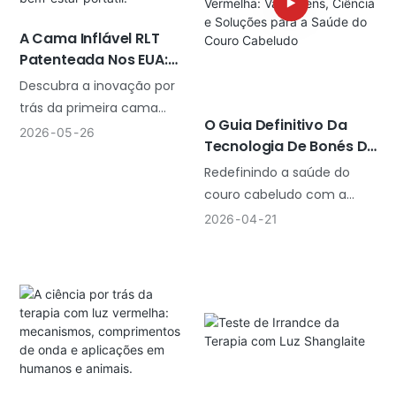
clínico trazem para uma
13 anos de excelência em
clínica. Também ajudará
A Cama Inflável RLT
fabricação.
você a decidir se deve
Patenteada Nos EUA:
escolher um painel de luz
Definindo O Futuro Da
Descubra a inovação por
vermelha para meio corpo
Recuperação
trás da primeira cama
ou um painel de terapia
Comercial E Do Bem-
O Guia Definitivo Da
inflável de terapia com luz
com luz vermelha para o
2026
05
26
Estar Portátil.
Tecnologia De Bonés De
vermelha patenteada nos
corpo todo, com base nas
Luz Vermelha:
Redefinindo a saúde do
EUA. Projetada para marcas
suas necessidades.
Vantagens, Ciência E
couro cabeludo com a
B2B e recuperação clínica,
Soluções Para A Saúde
tecnologia de touca de luz
esta solução portátil
2026
04
21
Do Couro Cabeludo
vermelha de nível
oferece imersão de 360°,
clínico."Discover how the
irradiação clínica e uma
Shanglaite O capacete de
enorme vantagem
luz vermelha está
competitiva para
revolucionando o
empreendedores da área
tratamento da saúde do
de bem-estar.
couro cabeludo graças à
integração da tecnologia