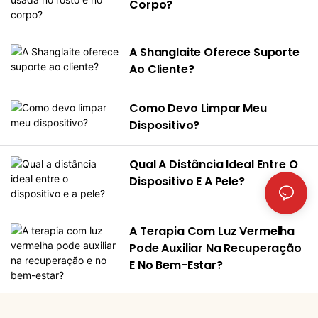
Corpo?
estimula respostas
microagulhamento. Seja
biológicas em nível celular
você uma marca própria
sem procedimentos
A Shanglaite Oferece Suporte
em busca de
invasivos ou o uso de
Ao Cliente?
personalização OEM ou um
medicamentos.
centro de bem-estar
profissional, este relatório
Como Devo Limpar Meu
revela as chaves
Dispositivo?
estratégicas para
conquistar o próspero
Qual A Distância Ideal Entre O
mercado de restauração
Dispositivo E A Pele?
capilar com o capacete de
terapia com luz vermelha
mais avançado disponível
A Terapia Com Luz Vermelha
Pode Auxiliar Na Recuperação
atualmente.
E No Bem-Estar?