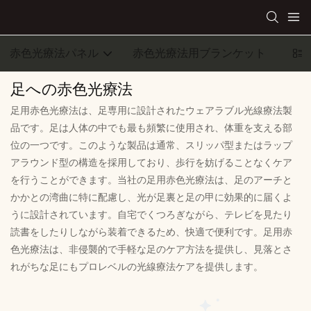
赤色光療法パネル
赤色光療法用ブランケット
ウェ
足への赤色光療法
足用赤色光療法は、足専用に設計されたウェアラブル光線療法製
品です。足は人体の中でも最も頻繁に使用され、体重を支える部
位の一つです。このような製品は通常、スリッパ型またはラップ
アラウンド型の構造を採用しており、歩行を妨げることなくケア
を行うことができます。当社の足用赤色光療法は、足のアーチと
かかとの湾曲に特に配慮し、光が足裏と足の甲に効果的に届くよ
うに設計されています。自宅でくつろぎながら、テレビを見たり
読書をしたりしながら装着できるため、快適で便利です。足用赤
色光療法は、非侵襲的で手軽な足のケア方法を提供し、見落とさ
れがちな足にもプロレベルの光線療法ケアを提供します。