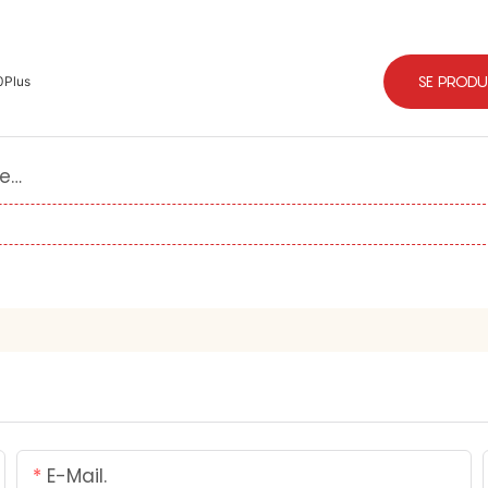
SE PRODU
0Plus
Mød Shanglaite-teamet: Eksperterne, der driver global innovation inden for rød lysterapi
E-Mail.