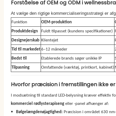
Forståelse af OEM og ODM i wellnessbr
At vælge den rigtige kommercialiseringsstrategi er af
Funktion
OEM-produktion
Produktdesign
Fuldt tilpasset (kundens specifikationer)
Designejerskab
Klientejet
Tid til markedet
6–12 måneder
Bedst til
Etablerede brands søger unikke IP
Tilpasning
Omfattende (værktøj, printkort, kabinet)
Hvorfor præcision i fremstillingen ikke er
I modsætning til standard LED-belysning kræver effektiv fot
kommerciel rødlysterapiseng
eller -panel afhænger af:
Bølgelængdenøjagtighed:
Præcision i området 630 nm