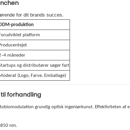
anchen
gørende for dit brands succes.
ODM-produktion
Forudviklet platform
Producentejet
2–4 måneder
Startups og distributører søger fart
Moderat (Logo, Farve, Emballage)
 til forhandling
obiomodulation grundig optisk ingeniørkunst. Effektiviteten af ​​
-850 nm.