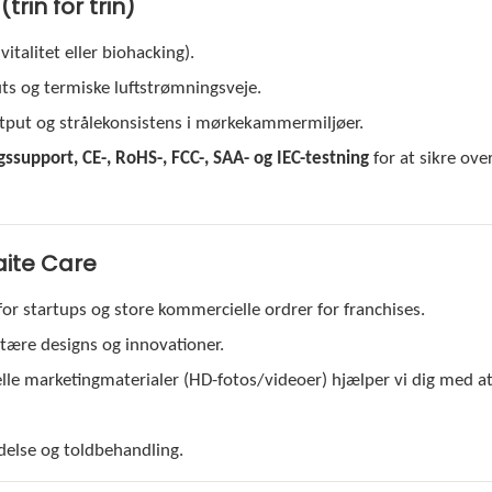
rin for trin)
vitalitet eller biohacking).
ts og termiske luftstrømningsveje.
tput og strålekonsistens i mørkekammermiljøer.
gssupport, CE-, RoHS-, FCC-, SAA- og IEC-testning
for at sikre ove
aite Care
or startups og store kommercielle ordrer for franchises.
etære designs og innovationer.
nelle marketingmaterialer (HD-fotos/videoer) hjælper vi dig med a
delse og toldbehandling.