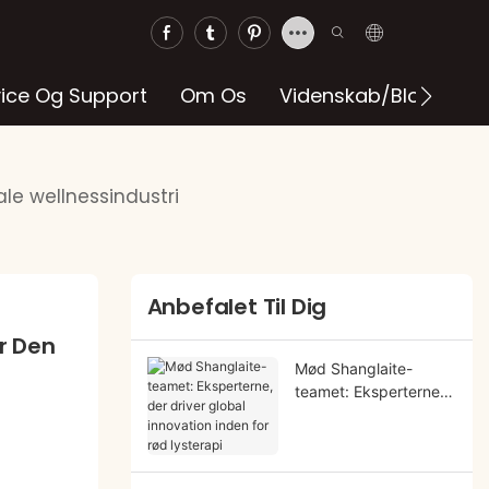
vice Og Support
Om Os
Videnskab/blog
le wellnessindustri
Anbefalet Til Dig
 Den 
Mød Shanglaite-
teamet: Eksperterne,
der driver global
innovation inden for
rød lysterapi