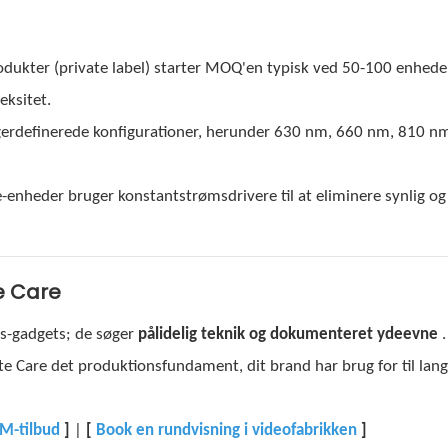
ukter (private label) starter MOQ'en typisk ved 50-100 enheder
eksitet.
ugerdefinerede konfigurationer, herunder 630 nm, 660 nm, 810 n
e-enheder bruger konstantstrømsdrivere til at eliminere synlig og
e Care
ss-gadgets; de søger
pålidelig teknik og dokumenteret ydeevne
.
te Care det produktionsfundament, dit brand har brug for til lang
-tilbud
]
|
[
Book en rundvisning i videofabrikken
]