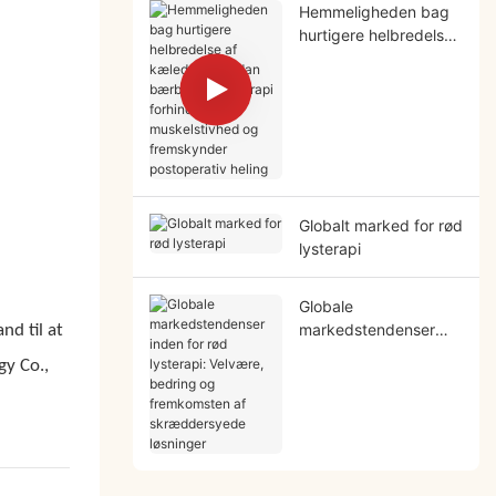
Hemmeligheden bag
hurtigere helbredelse
af kæledyr: Hvordan
bærbar rød lysterapi
forhindrer
muskelstivhed og
fremskynder
postoperativ heling
Globalt marked for rød
lysterapi
Globale
markedstendenser
and til at
inden for rød lysterapi:
gy Co.,
Velvære, bedring og
fremkomsten af ​​​​
skræddersyede
løsninger