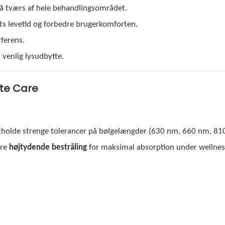
å tværs af hele behandlingsområdet.
ets levetid og forbedre brugerkomforten.
rferens.
 venlig lysudbytte.
ite Care
etholde strenge tolerancer på bølgelængder (630 nm, 660 nm, 81
ere
højtydende bestråling
for maksimal absorption under wellnes