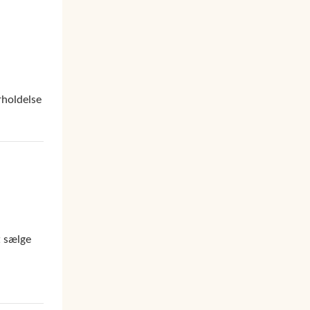
rholdelse
t sælge