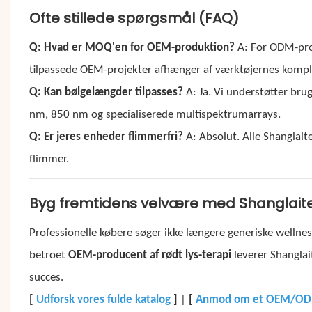
Ofte stillede spørgsmål (FAQ)
Q: Hvad er MOQ'en for OEM-produktion?
A: For ODM-prod
tilpassede OEM-projekter afhænger af værktøjernes kompl
Q: Kan bølgelængder tilpasses?
A: Ja. Vi understøtter br
nm, 850 nm og specialiserede multispektrumarrays.
Q: Er jeres enheder flimmerfri?
A: Absolut. Alle Shanglait
flimmer.
Byg fremtidens velvære med Shanglait
Professionelle købere søger ikke længere generiske wellne
betroet
OEM-producent af rødt lys-terapi
leverer Shanglai
succes.
[
Udforsk vores fulde katalog
]
|
[
Anmod om et OEM/ODM