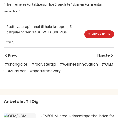
"Hvem er jeres kontaktperson hos Shanglaite? Skriv en kommentar
nedenfor!"
Rødt lysterapipanel til hele kroppen, 5
bølgelængder, 1400 W, T6000Plus
SE PRODUKTER
fra
$
Prev.
Næste
#shanglaite
#rødlysterapi
#wellnessinnovation
#OEM
ODMPartner
#sportsrecovery
Anbefalet Til Dig
OEM/ODM-produktionsekspertise inden for