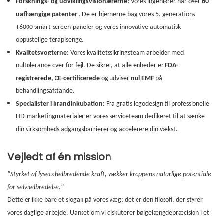
Forsknings- og udviklingsvisionærerne:
Vores ingeniører har over
60
uafhængige patenter
. De er hjernerne bag vores 5. generations
T6000 smart-screen-paneler og vores innovative automatisk
oppustelige terapisenge.
Kvalitetsvogterne:
Vores kvalitetssikringsteam arbejder med
nultolerance over for fejl. De sikrer, at alle enheder er
FDA-
registrerede, CE-certificerede
og udviser
nul EMF
på
behandlingsafstande.
Specialister i brandinkubation:
Fra gratis logodesign til professionelle
HD-marketingmaterialer er vores serviceteam dedikeret til at sænke
din virksomheds adgangsbarrierer og accelerere din vækst.
Vejledt af én mission
"Styrket af lysets helbredende kraft, vækker kroppens naturlige potentiale
for selvhelbredelse."
Dette er ikke bare et slogan på vores væg; det er den filosofi, der styrer
vores daglige arbejde. Uanset om vi diskuterer bølgelængdepræcision i et