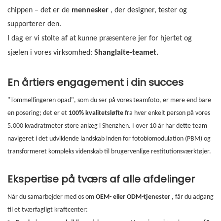
chippen – det er de
mennesker
, der designer, tester og
supporterer den.
I dag er vi stolte af at kunne præsentere jer for hjertet og
sjælen i vores virksomhed:
Shanglaite-teamet.
En årtiers engagement i din succes
"Tommelfingeren opad", som du ser på vores teamfoto, er mere end bare
en posering; det er et
100% kvalitetsløfte
fra hver enkelt person på vores
5.000 kvadratmeter store anlæg i Shenzhen. I over 10 år har dette team
navigeret i det udviklende landskab inden for fotobiomodulation (PBM) og
transformeret kompleks videnskab til brugervenlige restitutionsværktøjer.
Ekspertise på tværs af alle afdelinger
Når du samarbejder med os om
OEM- eller ODM-tjenester
, får du adgang
til et tværfagligt kraftcenter: