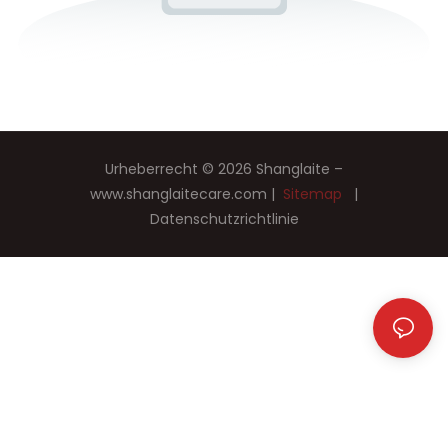
Urheberrecht © 2026 Shanglaite –
www.shanglaitecare.com
|
Sitemap
|
Datenschutzrichtlinie