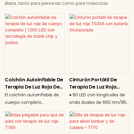
diaria, tanto para personas como para mascotas.
Colchón Autoinflable De
Cinturón Portátil De
Terapia De Luz Roja De
Terapia De Luz Roja
Cuerpo Completo | 1200
T020A Con Batería
El colchón autoinflable de
● 60 LED con longitudes de
LED Con Tecnología De
Incorporada
cuerpo completo
onda duales de 660 nm/850
Doble Chip Y Pulsos
representa la próxima
nm ● Batería integrada de
generación de
1200 mAh: libertad
fotobiomodulación (PBM)
inalámbrica total ●
portátil. Diseñado para
Temporizador automático