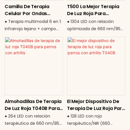
para 2026.
Camilla De Terapia
T500 La Mejor Terapia
conectar y usar en todo el
a 30 minutos ● Corriente
Celular Por Ondas
De Luz Roja Para
mundo ● Funcionamiento
alterna universal de 85 a 265
Iónicas – T3600
Caballos Con Doble
silencioso y manos libres sin
V: funciona en cualquier
● Terapia multimodal 6 en 1:
● 1304 LED con relación
Longitud De Onda.
necesidad de agua El alivio
parte del mundo ● Ligera,
infrarrojo lejano + campo
optimizada de 660 nm/850
comienza desde la base.
portátil y fácil de colocar
magnético giratorio + onda
nm (1:2) ● Cobertura
debajo o detrás de usted
súper larga + ozono + iones
extragrande de 115 × 90 cm
Siéntese de forma más
negativos + calentamiento
para todo el lomo del
inteligente. Sane más
de grafeno ● Cobertura de
caballo ● Salida de alta
profundamente.
cuerpo completo (235 cm
potencia de 120 W: eficaz a
de longitud) para
través del pelo y los
tratamiento de la cabeza a
músculos ● Temporizador
los pies ● Potencia de alta
ajustable de 10 a 60 minutos
eficiencia de 1600 W para
● CA universal 85–265 V:
Almohadillas De Terapia
El Mejor Dispositivo De
efectos rápidos y de
rendimiento estable en todo
De Luz Roja T040B Para
Terapia De Luz Roja Para
penetración profunda ●
el mundo ● Diseño duradero
Perros Con Artritis
Perros Con Artritis
Generación de ozono de
y estable para un uso
● 264 LED con relación
● 128 LED con rojo
T040B
grado médico e iones
equino seguro Recuperación
terapéutica de 660 nm/850
terapéutico/NIR (660