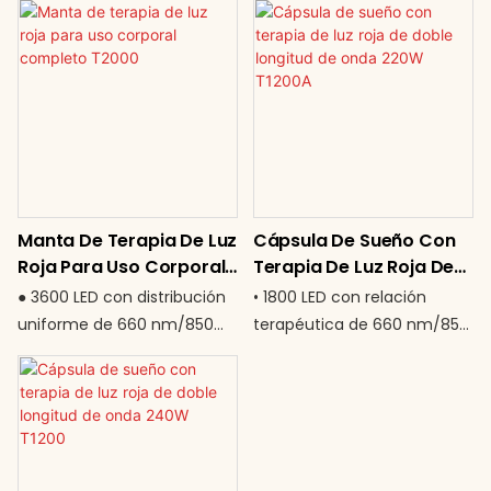
generación de
eficiente y segura para uso
fotobiomodulación (PBM)
regular ● Mismo diseño
portátil. Diseñado para
espacioso y fácil de usar
centros de bienestar,
que el saco de dormir T2000
clínicas y uso doméstico de
● Temporizador ajustable de
alta gama, este sistema
10 a 60 minutos ●
combina una enorme
Funcionamiento silencioso y
esterilla corporal de 1200 LED
plug-and-play
Manta De Terapia De Luz
Cápsula De Sueño Con
con una mascarilla facial
Recuperación premium.
Roja Para Uso Corporal
Terapia De Luz Roja De
especializada de 264 LED,
Valor inteligente.
Completo T2000
Doble Longitud De Onda
ideal para quienes deseen
● 3600 LED con distribución
• 1800 LED con relación
220W T1200A
combinar ambos usos. Su
uniforme de 660 nm/850
terapéutica de 660 nm/850
exclusiva función de inflado
nm para una cobertura
nm (1:1) • Diseño de cápsula
automático recargable
corporal completa ● Diseño
de sueño de cuerpo
permite un tratamiento
cómodo tipo capullo para
completo (180 × 60 cm)
corporal completo de
una inmersión total ●
para una terapia inmersiva •
calidad profesional sin el
Temporizador ajustable de
Salida de alta eficiencia de
volumen de las cápsulas
10 a 60 minutos ● Sistema
220 W: penetración