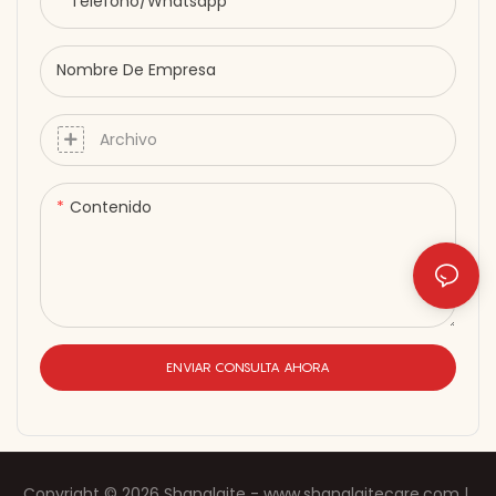
adaptador • Diseño manos
Teléfono/whatsapp
libres para tumbarse y
disfrutar de la máxima
Nombre De Empresa
comodidad. Recupérate
mientras descansas.
Renueva tu energía desde
Archivo
dentro.
Contenido
ENVIAR CONSULTA AHORA
Copyright © 2026 Shanglaite -
www.shanglaitecare.com
|