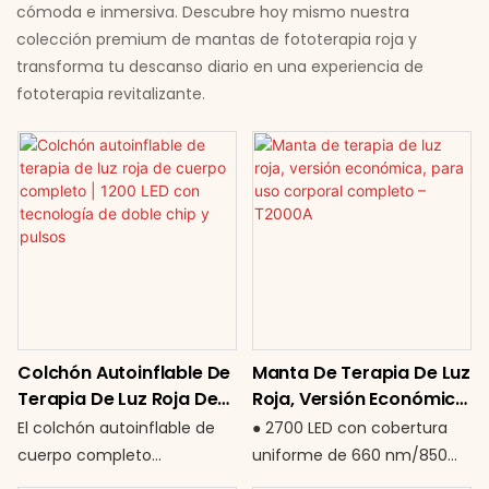
cómoda e inmersiva. Descubre hoy mismo nuestra
colección premium de mantas de fototerapia roja y
transforma tu descanso diario en una experiencia de
fototerapia revitalizante.
Colchón Autoinflable De
Manta De Terapia De Luz
Terapia De Luz Roja De
Roja, Versión Económica,
Cuerpo Completo | 1200
Para Uso Corporal
El colchón autoinflable de
● 2700 LED con cobertura
LED Con Tecnología De
Completo – T2000A
cuerpo completo
uniforme de 660 nm/850
Doble Chip Y Pulsos
representa la próxima
nm ● Potencia de 260 W: