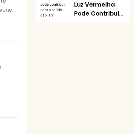
nte
Luz Vermelha
-venda
Pode Contribuir
ão com
Para A Saúde
a
Capilar?
uo.
a
com luz
nir o
om