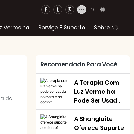
z Vermelha
Serviço E Suporte
Sobre Nós
C
Recomendado Para Você
A Terapia Com
Luz Vermelha
ia das
Pode Ser Usada
m luz
No Rosto E No
pele
Corpo?
A Shanglaite
Oferece Suporte