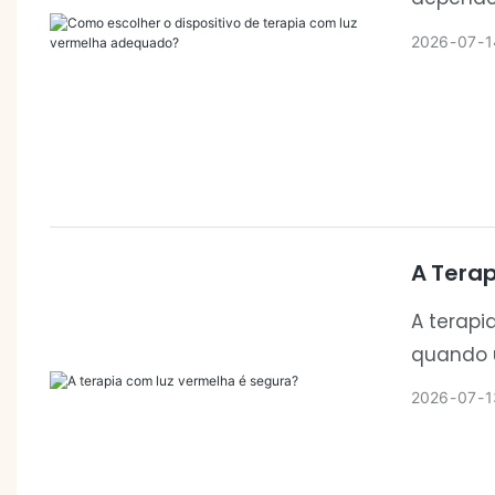
aplicaçã
2026
07
1
de dispo
bem-est
A Tera
A terapi
quando u
diretriz
2026
07
1
terapia 
bem-est
ambiente