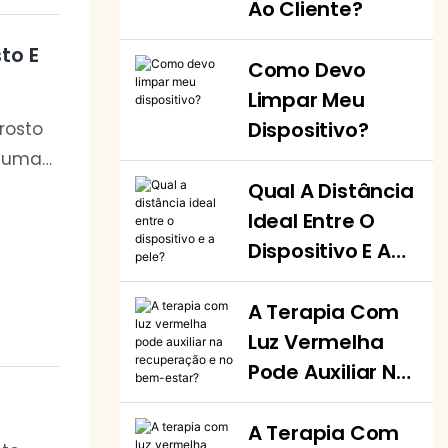
Ao Cliente?
to E
Como Devo
Limpar Meu
Dispositivo?
rosto
e uma
Qual A Distância
laite
Ideal Entre O
rais
Dispositivo E A
ão
Pele?
idade
A Terapia Com
Luz Vermelha
Pode Auxiliar Na
Recuperação E
No Bem-Estar?
A Terapia Com