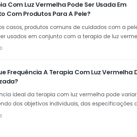
pia Com Luz Vermelha Pode Ser Usada Em
to Com Produtos Para A Pele?
os casos, produtos comuns de cuidados com a pel
r usados ​​em conjunto com a terapia de luz verm
te de uma rotina regular de cuidados com a pele
0
ar. Ela é comumente incorporada em tratamentos 
ções para o bem-estar da pele, e muitos usuários
e Frequência A Terapia Com Luz Vermelha 
 sessões de terapia de luz com suas práticas de
lizada?
 com a pele já existentes.
ncia ideal da terapia com luz vermelha pode variar
do dos objetivos individuais, das especificações 
ivo, da área a ser tratada e da aplicação pretendida
6
ncia é geralmente considerada um fator importan
 e manter os resultados desejados.