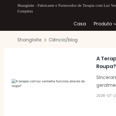
Shanglaite - Fabricante e Fornecedor de Terapia com Luz Ve
Completa
Casa
Produto
Shanglaite
Ciência/blog
A Tera
Roupa?
Sinceram
geralme
roupas o
2026
07
2
vermelha
diretame