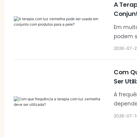
A Tera
Conjun
Em muit
podem se
como par
2026
07
2
bem-est
e aplica
Com Qu
combinam
Ser Uti
cuidados
A frequê
dependen
disposit
2026
07
1
consistê
alcançar