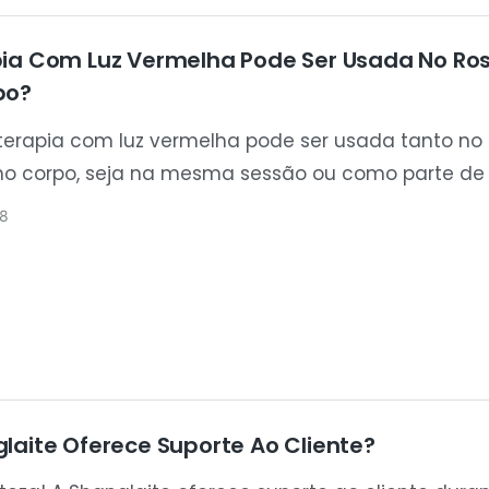
ia Com Luz Vermelha Pode Ser Usada No Ros
po?
 terapia com luz vermelha pode ser usada tanto no 
no corpo, seja na mesma sessão ou como parte d
e tratamento combinada. Muitos dispositivos Shang
8
etados para aplicações faciais, localizadas e corpo
s, permitindo que os usuários selecionem a soluç
quada com base na área a ser tratada e na final
laite Oferece Suporte Ao Cliente?