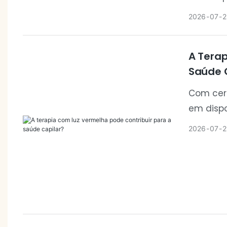
programa
2026
07
2
vermelh
recupera
A Terap
aplicaç
Saúde 
Com cer
em dispo
incorpor
2026
07
2
cabelud
as instr
e a deix