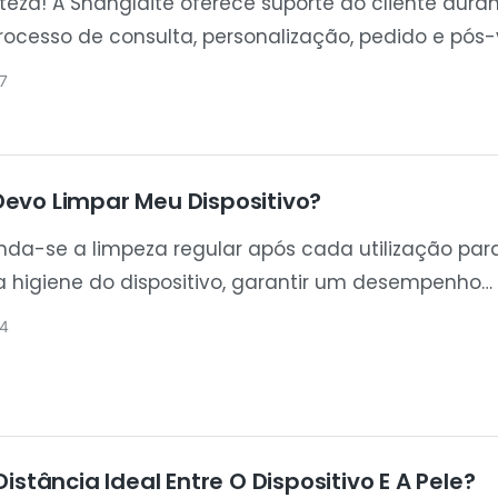
eza! A Shanglaite oferece suporte ao cliente dura
rocesso de consulta, personalização, pedido e pós
to. Nossa equipe trabalha em estreita colaboraç
7
tes para garantir uma experiência tranquila, desde 
 inicial até a entrega do produto e o suporte contín
evo Limpar Meu Dispositivo?
a-se a limpeza regular após cada utilização par
 higiene do dispositivo, garantir um desempenho
nte e prolongar a vida útil do aparelho de terapia 
4
a. A manutenção adequada também ajuda a preve
 de poeira e mantém o dispositivo funcionando c
a e eficiência ao longo do tempo.
Distância Ideal Entre O Dispositivo E A Pele?