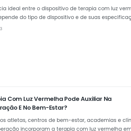
cia ideal entre o dispositivo de terapia com luz ver
epende do tipo de dispositivo e de suas especifica
n. Manter a distância correta é importante para ga
3
o eficaz da luz, o conforto e a segurança durante
ia Com Luz Vermelha Pode Auxiliar Na
ração E No Bem-Estar?
tos atletas, centros de bem-estar, academias e clí
peração incorporam a terapia com luz vermelha e