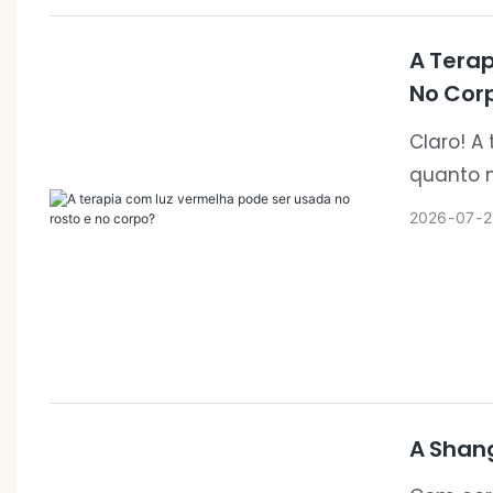
A Terap
No Cor
Claro! A
quanto 
rotina d
2026
07
2
são proj
completa
mais ade
de uso.
A Shang