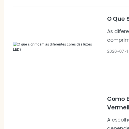
O Que S
As difer
comprim
comumen
2026
07
1
cuidados
apropria
dos obje
Como Es
Vermel
A escolh
depende 