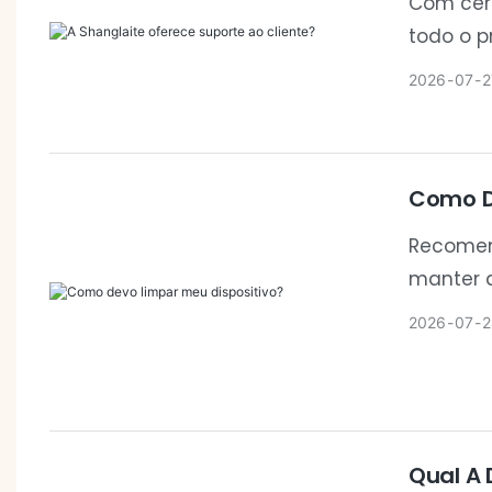
Com cert
todo o p
do produ
2026
07
2
os clien
consulta
Como D
Recomend
manter a
consiste
2026
07
2
vermelh
acúmulo
seguranç
Qual A 