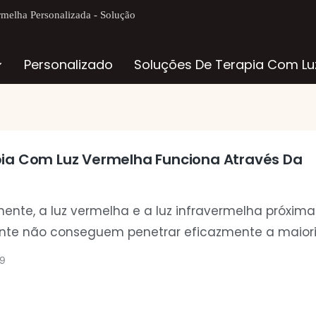
rmelha Personalizada - Solução
Personalizado
Soluções De Terapia Com Lu
pia Com Luz Vermelha Funciona Através Da
ente, a luz vermelha e a luz infravermelha próxima
nte não conseguem penetrar eficazmente a maior
u outros materiais espessos. Para que a terapia co
9
 tenha um desempenho ideal, a luz deve atingir a 
nte, sem obstruções significativas.