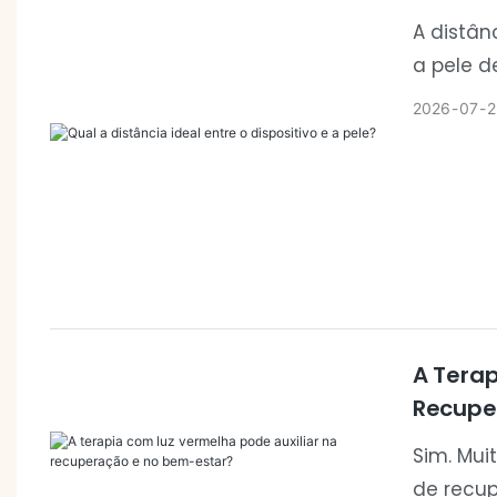
A distân
a pele d
de desig
2026
07
2
a emissã
sessão.
A Terap
Recupe
Sim. Mui
de recu