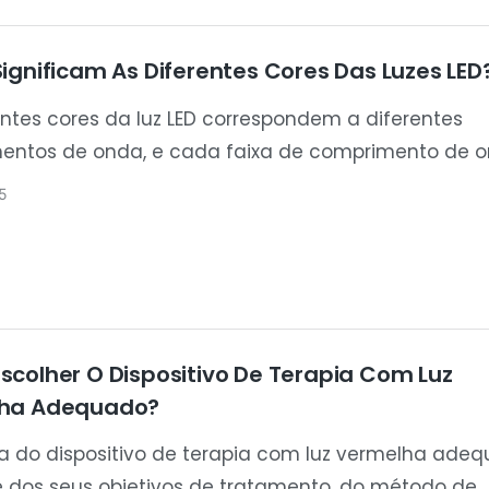
ignificam As Diferentes Cores Das Luzes LED
entes cores da luz LED correspondem a diferentes
entos de onda, e cada faixa de comprimento de 
te usada para aplicações específicas de bem-es
5
 com a pele ou terapia de luz. O comprimento de
do depende do uso pretendido, do design do dispos
tivos do tratamento.
colher O Dispositivo De Terapia Com Luz
ha Adequado?
a do dispositivo de terapia com luz vermelha ade
dos seus objetivos de tratamento, do método de