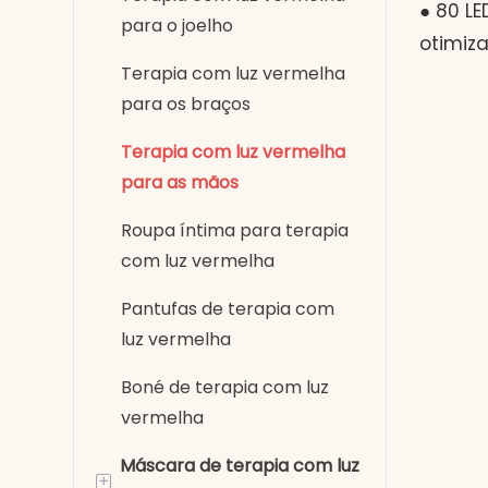
Mãos,
● 80 L
para o joelho
Onda 
otimiz
Terapia com luz vermelha
(1:2) ●
para os braços
aqueci
peles s
Terapia com luz vermelha
ergonô
para as mãos
segura
Roupa íntima para terapia
direita
com luz vermelha
automá
para d
Pantufas de terapia com
Alimen
luz vermelha
funcio
Boné de terapia com luz
carrega
vermelha
Compri
Máscara de terapia com luz
clinic
+