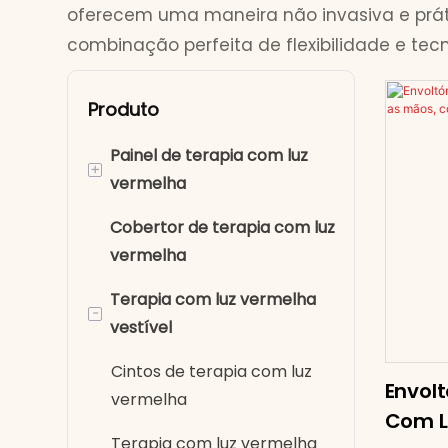
oferecem uma maneira não invasiva e prát
combinação perfeita de flexibilidade e te
Produto
Painel de terapia com luz
+
vermelha
Cobertor de terapia com luz
Terapia de luz vermelha
vermelha
de corpo inteiro
Terapia com luz vermelha
Painel de luz vermelha de
-
vestível
meio corpo
Cintos de terapia com luz
Envolt
vermelha
Com L
Terapia com luz vermelha