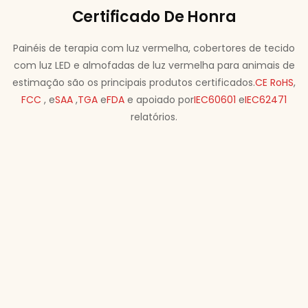
Certificado De Honra
Painéis de terapia com luz vermelha, cobertores de tecido
com luz LED e almofadas de luz vermelha para animais de
estimação são os principais produtos certificados.
CE
RoHS
,
FCC
, e
SAA
,
TGA
e
FDA
e apoiado por
IEC60601
e
IEC62471
relatórios.