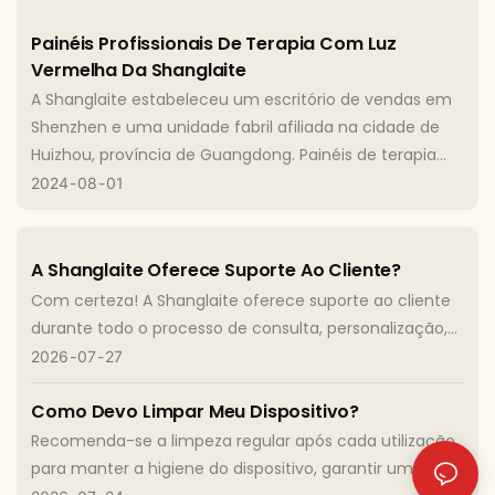
Painéis Profissionais De Terapia Com Luz
Vermelha Da Shanglaite
A Shanglaite estabeleceu um escritório de vendas em
Shenzhen e uma unidade fabril afiliada na cidade de
Huizhou, província de Guangdong. Painéis de terapia
com luz vermelha.
2024
08
01
A Shanglaite Oferece Suporte Ao Cliente?
Com certeza! A Shanglaite oferece suporte ao cliente
durante todo o processo de consulta, personalização,
pedido e pós-venda do produto. Nossa equipe trabalha
2026
07
27
em estreita colaboração com os clientes para garantir
Como Devo Limpar Meu Dispositivo?
uma experiência tranquila, desde a consulta inicial até
a entrega do produto e o suporte contínuo.
Recomenda-se a limpeza regular após cada utilização
para manter a higiene do dispositivo, garantir um