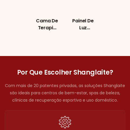
Cama De
Painel De
Cobertor
Terapia
Luz
De
Com Luz
Vermelha
Terapia
Vermelha
Para Meio
Com Luz
Para
Corpo
Vermelh
Corpo
Com 60
, Versão
Inteiro, 5
LEDs De
Acessíve
Comprim
Alta
Para Uso
Por Que Escolher Shanglaite?
Entos De
Potência
Em Todo
Onda,
De Chip
O Corpo
Com mais de 20 patentes privadas, as soluções Shanglaite
Tela
Duplo
– T2000
são ideais para centros de bem-estar, spas de beleza,
Sensível
T300B
clínicas de recuperação esportiva e uso doméstico.
Ao Toque
LCD De 7
Polegada
S,