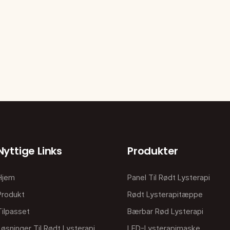
Nyttige Links
Produkter
Hjem
Panel Til Rødt Lysterapi
Produkt
Rødt Lysterapitæppe
Tilpasset
Bærbar Rød Lysterapi
Løsninger Til Rødt Lysterapi
LED-Lysterapimaske