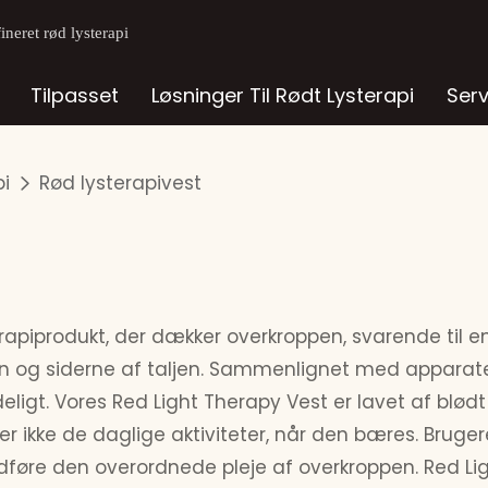
neret rød lysterapi
Tilpasset
Løsninger Til Rødt Lysterapi
Ser
pi
Rød lysterapivest
apiprodukt, der dækker overkroppen, svarende til en v
 og siderne af taljen. Sammenlignet med apparater 
deligt. Vores Red Light Therapy Vest er lavet af blød
ker ikke de daglige aktiviteter, når den bæres. Bru
fuldføre den overordnede pleje af overkroppen. Red Li