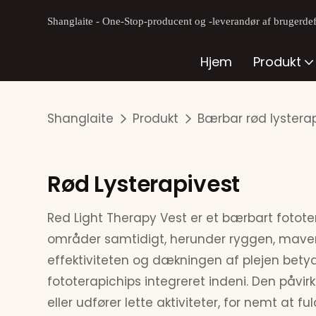
Shanglaite - One-Stop-producent og -leverandør af brugerdefi
Hjem
Produkt
Shanglaite
Produkt
Bærbar rød lystera
Rød Lysterapivest
Red Light Therapy Vest er et bærbart fototer
områder samtidigt, herunder ryggen, maven
effektiviteten og dækningen af ​​plejen bety
fototerapichips integreret indeni. Den påvir
eller udfører lette aktiviteter, for nemt at 