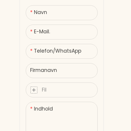
Røde lysterapi-tøfler
Fjern infrarød
Navn
skønhedsslank enhed
Rød lysterapi-hætte
E-Mail.
Telefon/whatsApp
Firmanavn
Fil
Indhold