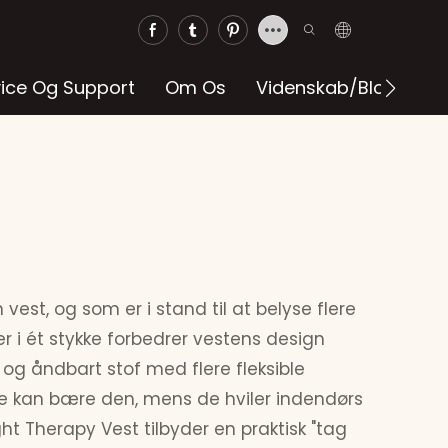
vice Og Support
Om Os
Videnskab/blog
est, og som er i stand til at belyse flere
i ét stykke forbedrer vestens design
t og åndbart stof med flere fleksible
gere kan bære den, mens de hviler indendørs
ght Therapy Vest tilbyder en praktisk "tag