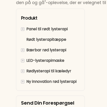
den på og gå"-oplevelse, der er velegnet ti
Produkt
+
Panel til rødt lysterapi
Rødt lysterapitæppe
Rødt lysterapi for hele
kroppen
+
Bærbar rød lysterapi
Rødt lyspanel til halvdelen
+
LED-lysterapimaske
Røde lysterapibælter
af ​​kroppen
+
Rødlysterapi til kæledyr
Rød lysterapi til knæ
LED-lysterapi
ansigtsmaske
+
Ny innovation rød lysterapi
Rød lysterapi til arme
Rød lysterapi til hunde
Rødt lys øjenmaske
Rød lysterapi til hænder
Rødlysterapi til hest
Rød lysterapi fodspa taske
Send Din Forespørgsel
Rødt lysterapiundertøj
Rød lysterapistol