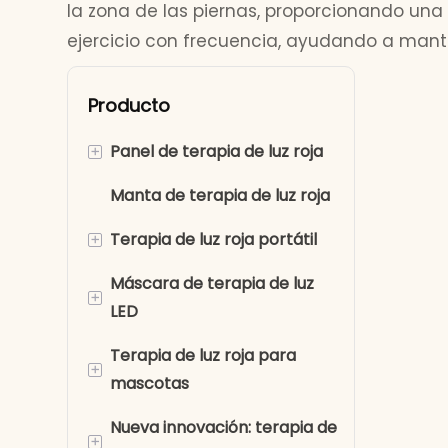
la zona de las piernas, proporcionando un
ejercicio con frecuencia, ayudando a mante
Producto
+
Panel de terapia de luz roja
Manta de terapia de luz roja
Terapia de luz roja de
cuerpo completo
+
Terapia de luz roja portátil
Panel de luz roja de media
Máscara de terapia de luz
Cinturones de terapia de
carrocería
+
LED
luz roja
Terapia de luz roja para
Terapia de luz roja para la
Mascarilla facial de
+
mascotas
rodilla
terapia de luz LED
Nueva innovación: terapia de
Terapia de luz roja para
Máscara ocular de luz roja
Terapia de luz roja para
+