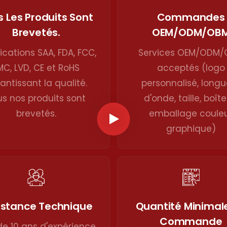
 Les Produits Sont
Commandes
Brevetés.
OEM/ODM/OB
fications SAA, FDA, FCC,
Services OEM/ODM
MC, LVD, CE et RoHS
acceptés (logo
antissant la qualité.
personnalisé, longu
us nos produits sont
d'onde, taille, boîte
brevetés.
emballage coule
graphique)
istance Technique
Quantité Minimal
Commande
de 10 ans d'expérience