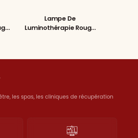
Lampe De
Thér
uge
Luminothérapie Rouge
Lumièr
el
Target Avec Batterie
An
Intégrée, Portable
Comp
T020A
Soulager
?
tre, les spas, les cliniques de récupération