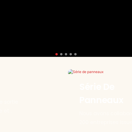
Série De
Panneaux
 sortie
e et
Nous avons collabo
ndial tout-
200 entreprises issu
divers secteurs d'act