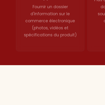
Marque
Fournir un dossier
da
d'information sur le
sou
commerce électronique
(photos, vidéos et
spécifications du produit)