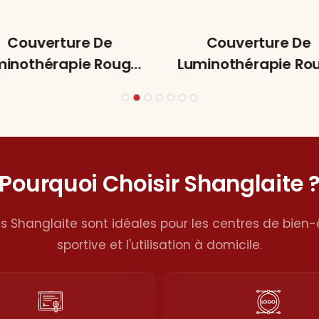
Couverture De
Couverture De
minothérapie Rouge,
Luminothérapie Ro
ersion Abordable,
Pour Usage Corpor
r Une Utilisation Sur
Complet T2000
Tout Le Corps –
T2000A
Pourquoi Choisir Shanglaite 
ns Shanglaite sont idéales pour les centres de bien-ê
sportive et l'utilisation à domicile.