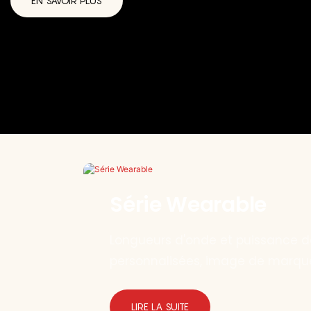
EN SAVOIR PLUS
Série Wearable
Longueurs d'onde et puissance de
personnalisées, image de marqu
emballage : service OEM/ODM mo
en-un.
LIRE LA SUITE