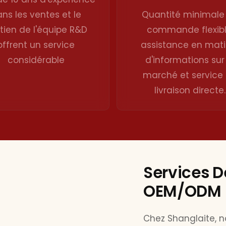
ns les ventes et le
Quantité minimale
tien de l'équipe R&D
commande flexibl
offrent un service
assistance en mati
considérable
d'informations sur
marché et service
livraison directe.
Services D
OEM/ODM
Chez Shanglaite, n