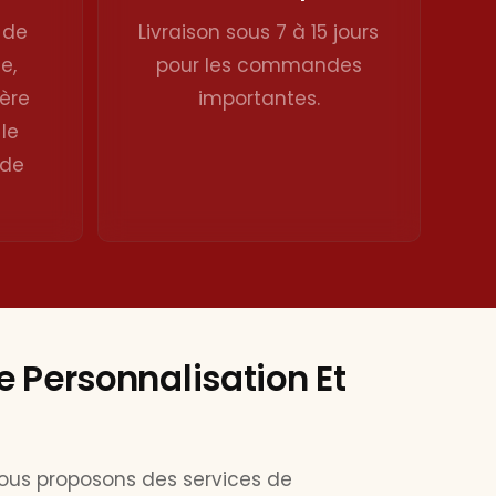
 de
Livraison sous 7 à 15 jours
e,
pour les commandes
ère
importantes.
 le
 de
e Personnalisation Et
ous proposons des services de