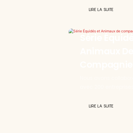
LIRE LA SUITE
Série Équidé
Animaux D
Compagnie
Nous avons collabor
avec 200 entreprise
issues de divers
secteurs d'activité.
LIRE LA SUITE