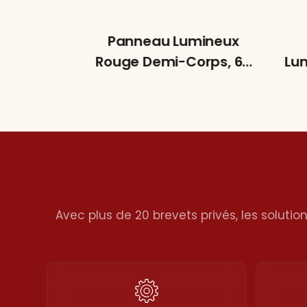
thérapie
Panneau Lumineux
Le Corps
Rouge Demi-Corps, 60
Lu
ngueurs
LED Haute Puissance
V
 Tactile
Double Puce T300B
Pou
ces,
nde
isable
ro
Avec plus de 20 brevets privés, les solutio