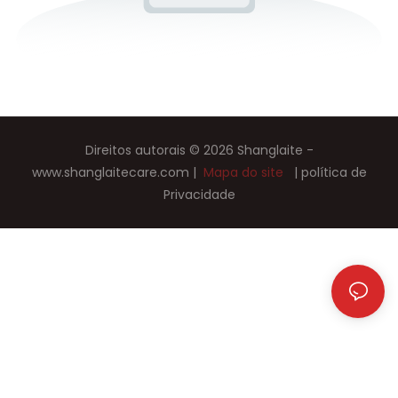
Direitos autorais © 2026 Shanglaite -
www.shanglaitecare.com
|
Mapa do site
|
política de
Privacidade