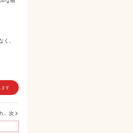
バルな物
なく、
します
赤色光療法におけるOEM/ODM製造の卓越性：Shanglaiteが世界のウェルネス産業を支える方法
次