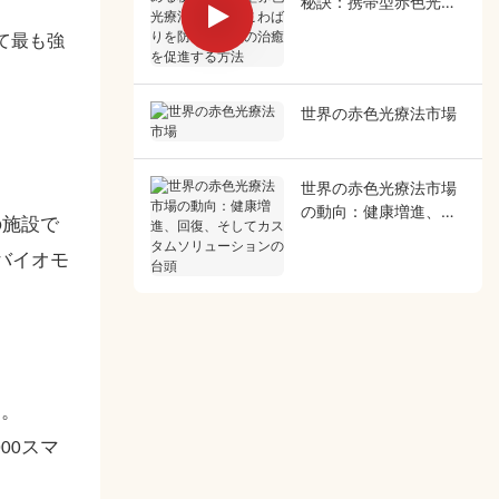
秘訣：携帯型赤色光療
法が筋肉のこわばりを
て最も強
防ぎ、術後の治癒を促
進する方法
世界の赤色光療法市場
世界の赤色光療法市場
の動向：健康増進、回
の施設で
復、そしてカスタムソ
リューションの台頭
バイオモ
す。
00スマ