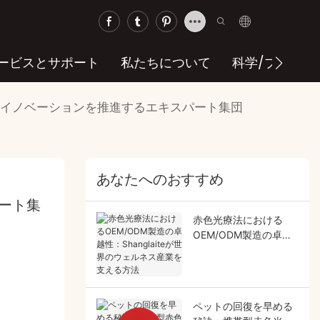
ービスとサポート
私たちについて
科学/ブログ
法イノベーションを推進するエキスパート集団
あなたへのおすすめ
ート集
赤色光療法における
OEM/ODM製造の卓越
性：Shanglaiteが世界
のウェルネス産業を支
える方法
ペットの回復を早める