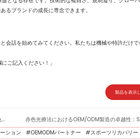
にその基盤となる存在です。技術的な複雑さ、規制遵守、グロー
であるブランドの成長に専念できます。
ーと会話を始めてみてください。私たちは機械や特許だけで
ント欄にご記入ください！」
製品を表示
ペットの回復を早める秘訣：携帯型赤色光療法が筋肉のこわばりを防ぎ、術後の治癒を促進する方法
ベーション
#OEMODMパートナー
#スポーツリカバリー