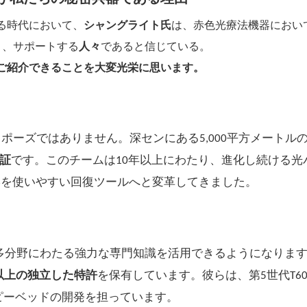
る時代において、
シャングライト氏
は、赤色光療法機器におい
ト、サポートする
人々
であると信じている。
ご紹介できることを大変光栄に思います。
ーズではありません。深センにある5,000平方メートル
る証
です。このチームは10年以上にわたり、進化し続ける光
学を使いやすい回復ツールへと変革してきました。
多分野にわたる強力な専門知識を活用できるようになりま
件以上の独立した特許
を保有しています。彼らは、第5世代T60
ピーベッドの開発を担っています。