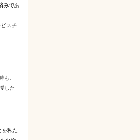
証済みで
あ
ービスチ
時も、
援した
とを私た