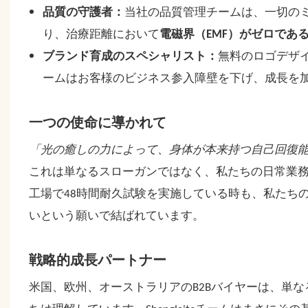
品質の守護者：
当社の品質管理チームは、一切の
り、治療距離において
電磁界（EMF）がゼロであ
ブランド育成のスペシャリスト：
無料のロゴデザ
ームはお客様のビジネス参入障壁を下げ、成長を
一つの使命に導かれて
「光の癒しの力によって、身体が本来持つ自己回復
これは単なるスローガンではなく、私たちの日常業
工場で48時間耐久試験を実施している時も、私たち
いという願いで結ばれています。
戦略的成長パートナー
米国、欧州、オーストラリアのB2Bバイヤーは、単