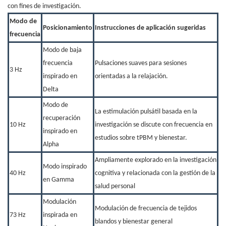
con fines de investigación.
Modo de
Posicionamiento
Instrucciones de aplicación sugeridas
frecuencia
Modo de baja
frecuencia
Pulsaciones suaves para sesiones
3 Hz
inspirado en
orientadas a la relajación.
Delta
Modo de
La estimulación pulsátil basada en la
recuperación
10 Hz
investigación se discute con frecuencia en
inspirado en
estudios sobre tPBM y bienestar.
Alpha
Ampliamente explorado en la investigación
Modo inspirado
40 Hz
cognitiva y relacionada con la gestión de la
en Gamma
salud personal
Modulación
Modulación de frecuencia de tejidos
73 Hz
inspirada en
blandos y bienestar general