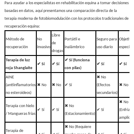
Para ayudar a los especialistas en rehabilitación equina a tomar decisiones
basadas en datos, aquí presentamos una comparación directa de la
terapia moderna de fotobiomodulación con los protocolos tradicionales de
recuperación equina:
Libre
Método de
No
Portátil e
Seguro para
Objetivo
de
recuperación
invasivo
inalámbrico
uso diario
específic
drogas
Terapia de luz
✔ Sí (funciona
✔ Sí
✔ Sí
✔ Sí
✔ Sí
roja Shanglaite
con pilas)
AINE
✖ No
(antiinflamatorios
✖ No
✖ No
✔ Sí
(Efectos
✖ No
no esteroideos)
secundarios)
✖ No
Terapia con hielo
✖ No
✔ Sí
✔ Sí
✔ Sí
(Enfriam
/ Mangueras frías
(Estacionamiento)
amplio)
✖ No (Requiere
Terapia de