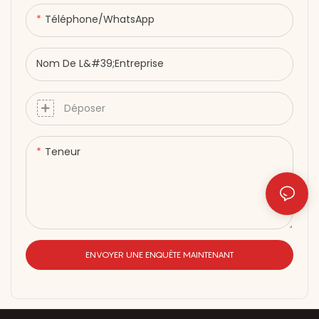
universelle 85–265 V CA –
aucun adaptateur
Téléphone/WhatsApp
nécessaire • Conception
mains libres et allongée
Nom De L&#39;entreprise
pour un confort optimal.
Récupérez en vous
reposant. Régénérez-vous
Déposer
de l’intérieur.
Teneur
ENVOYER UNE ENQUÊTE MAINTENANT