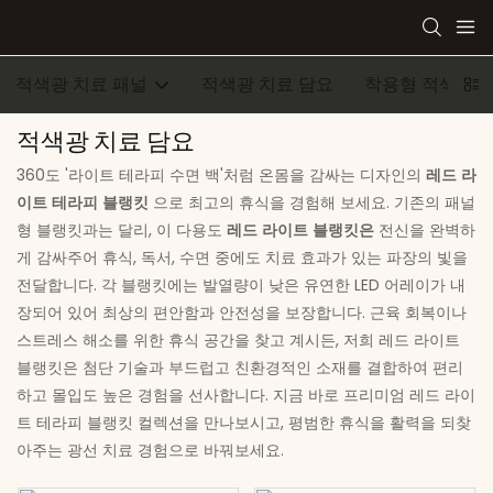
적색광 치료 패널
적색광 치료 담요
착용형 적색광 
적색광 치료 담요
360도 '라이트 테라피 수면 백'처럼 온몸을 감싸는 디자인의
레드 라
이트 테라피 블랭킷
으로 최고의 휴식을 경험해 보세요. 기존의 패널
형 블랭킷과는 달리, 이 다용도
레드 라이트 블랭킷은
전신을 완벽하
게 감싸주어 휴식, 독서, 수면 중에도 치료 효과가 있는 파장의 빛을
전달합니다. 각 블랭킷에는 발열량이 낮은 유연한 LED 어레이가 내
장되어 있어 최상의 편안함과 안전성을 보장합니다. 근육 회복이나
스트레스 해소를 위한 휴식 공간을 찾고 계시든, 저희 레드 라이트
블랭킷은 첨단 기술과 부드럽고 친환경적인 소재를 결합하여 편리
하고 몰입도 높은 경험을 선사합니다. 지금 바로 프리미엄 레드 라이
트 테라피 블랭킷 컬렉션을 만나보시고, 평범한 휴식을 활력을 되찾
아주는 광선 ​​치료 경험으로 바꿔보세요.