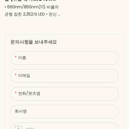
T1200)
• 660nm/850nm(1:1) 비율의
균형 잡힌 2,352개 LED • 전신 커
버(180 × 60cm) - 마치 테라피
수면백처럼 편안한 사용감 •
240W의 강력하면서도 안전한
문의사항을 보내주세요
출력으로 전신 관리 가능 • 10분
에서 60분까지 타이머 설정 가
능 • 85~265V 범용 AC 전원 -
이름
어댑터 불필요 • 편안한 누운 자
세로 양손을 자유롭게 사용할 수
이메일
있는 디자인 휴식을 취하며 회복
하고, 몸속부터 활력을 되찾으세
요.
전화/왓츠앱
회사명