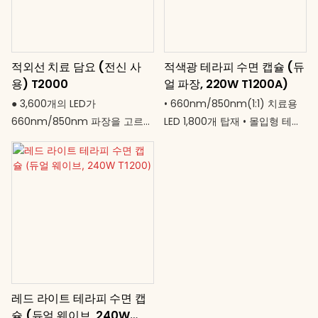
다. 독자적인 충전식 자동 팽창
방식 탁월한 회복력. 스마트한 가
기능 덕분에 기존의 부피가 큰
치.
기기 없이도 전문가 수준의 전신
적외선 치료 담요 (전신 사
적색광 테라피 수면 캡슐 (듀
관리가 가능하며, 2026년 가장
용) T2000
얼 파장, 220W T1200A)
다재다능한 회복 솔루션으로 자
리매김할 것입니다.
● 3,600개의 LED가
• 660nm/850nm(1:1) 치료용
660nm/850nm 파장을 고르게
LED 1,800개 탑재 • 몰입형 테라
분포시켜 전신을 효과적으로 커
피를 위한 전신 수면 포드 디자
버합니다. ● 편안한 누에고치 형
인(180 × 60cm) • 220W 고효
태의 디자인으로 완벽한 몰입감
율 출력 – 깊숙이 침투하는 효과,
을 선사합니다. ● 10분에서 60분
열감 최소화 • 10분~60분 타이머
까지 타이머 설정 가능합니다. ●
설정 가능 • 전 세계 어디에서나
고출력 280W 시스템으로 임상
어댑터 없이 사용 가능한
수준의 효율적인 효과를 제공합
85~265V AC 범용 전압 • 편안한
니다. ● 조용하고 안전하며 사용
누운 자세로 두 손을 자유롭게
이 간편합니다. 편히 누워서 충전
사용하여 최상의 휴식을 경험하
레드 라이트 테라피 수면 캡
하세요. 몸과 마음 모두를 위한
세요. 몸과 마음의 활력을 되찾
슐 (듀얼 웨이브, 240W
새로운 회복 경험을 선사합니다.
고, 리듬을 회복하세요.