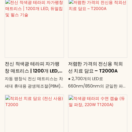
전신 적색광 테라피 자가팽
저렴한 가격의 전신용 적외
창 매트리스 | 1200개 LED,
선 치료 담요 – T2000A
듀얼칩 및 펄스 기술
자동 팽창식 전신 매트리스는 차
● 2,700개의 LED로
세대 휴대용 광생체조절(PBM)
660nm/850nm의 균일한 파장
기기를 대표합니다. 웰니스 센터,
범위 제공 ● 260W 출력 – 효율
클리닉 및 고급 가정용으로 설계
적이고 안전하여 일상적인 사용
된 이 시스템은 1200개의 LED가
에 적합 ● T2000과 동일한 넓고
장착된 대형 전신 매트와 264개
사용자 친화적인 침낭 디자인 ●
의 LED가 장착된 특수 얼굴 마스
10~60분 타이머 설정 가능 ● 조
크를 결합하여 사용할 수 있습니
용하고 간편한 플러그 앤 플레이