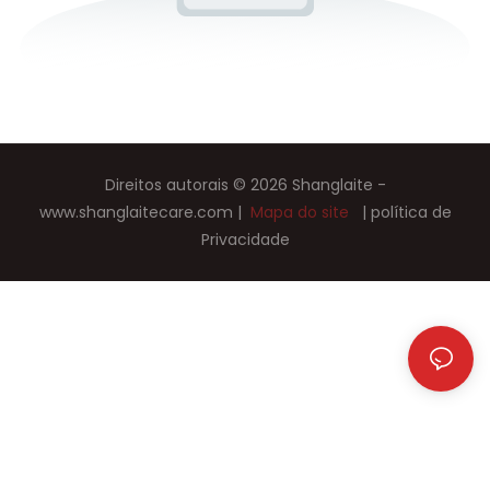
Direitos autorais © 2026 Shanglaite -
www.shanglaitecare.com
|
Mapa do site
|
política de
Privacidade