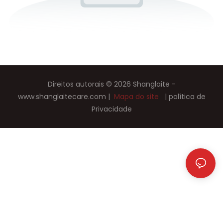
Direitos autorais © 2026 Shanglaite -
www.shanglaitecare.com
|
Mapa do site
|
política de
Privacidade