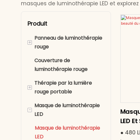
masques de luminothérapie LED et explorez l
Produit
Panneau de luminothérapie
+
rouge
Couverture de
Thérapie par la lumière
luminothérapie rouge
rouge pour le corps entier
Thérapie par la lumière
Panneau lumineux rouge
+
rouge portable
demi-corps
Masque de luminothérapie
Ceintures de
-
Masqu
LED
luminothérapie rouge
LED Et
Thérapie par la lumière
Masque de luminothérapie
Cou 4
● 480 L
rouge pour le genou
LED