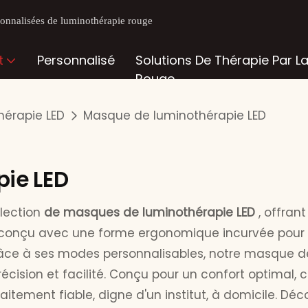
rsonnalisées de luminothérapie rouge
t
Personnalisé
Solutions De Thérapie Par L
Rouge
érapie LED
Masque de luminothérapie LED
ie LED
llection
de masques de luminothérapie LED
, offrant
conçu avec une forme ergonomique incurvée pour un
râce à ses modes personnalisables, notre masque de
cision et facilité. Conçu pour un confort optimal, 
traitement fiable, digne d'un institut, à domicile. 