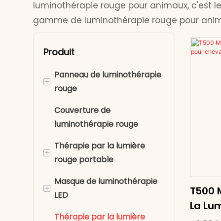
luminothérapie rouge pour animaux, c'est l
gamme de luminothérapie rouge pour animaux
Produit
Panneau de luminothérapie
+
rouge
Couverture de
Thérapie par la lumière
luminothérapie rouge
rouge pour le corps entier
Thérapie par la lumière
Panneau lumineux rouge
+
rouge portable
demi-corps
Masque de luminothérapie
Ceintures de
+
T500 M
LED
luminothérapie rouge
La Lu
Thérapie par la lumière
Thérapie par la lumière
Masque de luminothérapie
Cheva