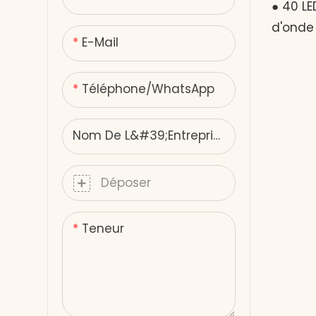
Patte
Appareil mince de beauté
Perfor
● 40 L
infrarouge lointain
Nature
d'onde
E-Mail
nm/850 
chauff
Téléphone/WhatsApp
confor
après 1
foncti
Nom De L&#39;entreprise
pour l
Rechar
Déposer
V) – c
batteri
Teneur
non inv
les ani
pour la
le soul