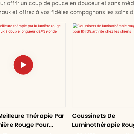
eur offrir un coup de pouce en douceur et sans mé
 et offrez à vos fidèles compagnons les soins de q
eilleure Thérapie Par
Coussinets De
mière Rouge Pour
Luminothérapie Rou
ux À Double
T040B Pour L'arthrit