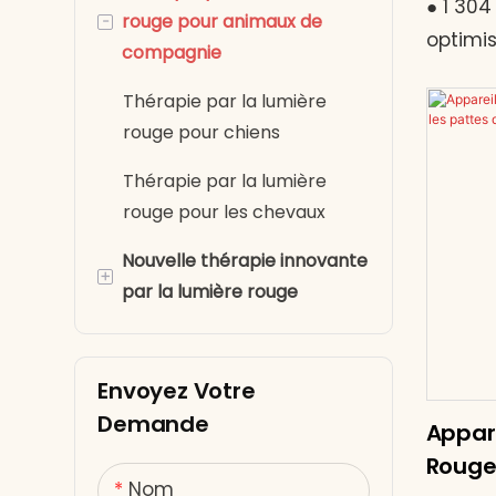
● 1 304
-
rouge pour animaux de
rouge pour le genou
LED
Longu
optimi
compagnie
Thérapie par la lumière
Masque pour les yeux à
Couvert
rouge pour les bras
lumière rouge
Thérapie par la lumière
90 cm 
rouge pour chiens
cheval
Thérapie par la lumière
120 W –
rouge pour les mains
Thérapie par la lumière
et les 
rouge pour les chevaux
Sous-vêtements de
réglabl
Nouvelle thérapie innovante
luminothérapie rouge
Aliment
+
par la lumière rouge
V CA –
Pantoufles de
dans l
luminothérapie rouge
Sac de bain de pieds pour
luminothérapie rouge
Concep
Envoyez Votre
Casquette de
pour un
luminothérapie rouge
Fauteuil de luminothérapie
Demande
Appar
sécurit
rouge
Rouge
Récupér
Nom