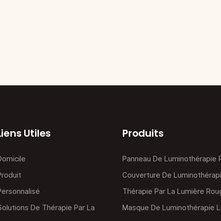
xation Parce qu'ils
t de se sentir au mieux
 forme – naturellement.
Liens Utiles
Produits
Domicile
Panneau De Luminothérapie
Produit
Couverture De Luminothérap
Personnalisé
Thérapie Par La Lumière Rou
Solutions De Thérapie Par La
Masque De Luminothérapie 