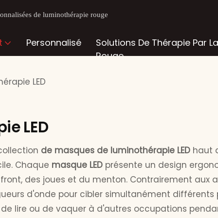
rsonnalisées de luminothérapie rouge
t
Personnalisé
Solutions De Thérapie Par L
Rouge
érapie LED
ie LED
collection
de masques de luminothérapie LED
haut 
cile. Chaque
masque LED
présente un design ergono
 front, des joues et du menton. Contrairement aux 
gueurs d'onde pour cibler simultanément différents 
e lire ou de vaquer à d'autres occupations pendant