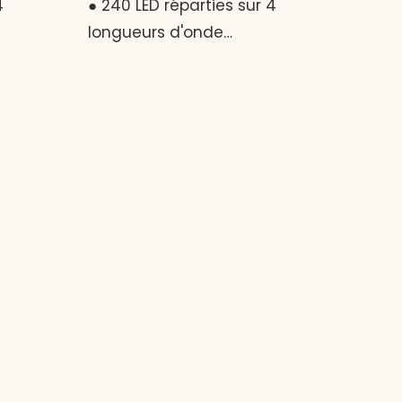
4
● 240 LED réparties sur 4
longueurs d'onde
rie 3000
thérapeutiques ● Batterie 3000
liberté
mAh + USB-C (DC 5 V) – liberté
r
totale sans fil ● Minuteur
es pour
réglable : 10 à 30 minutes pour
sées ●
des séances personnalisées ●
omique
Conception légère et
omplète
ergonomique pour une
ux et
couverture complète du visage
tidien.
● Sûr, silencieux et doux pour
e par la
une utilisation quotidienne Des
résultats de soins de la peau
professionnels – pas besoin de
salon.