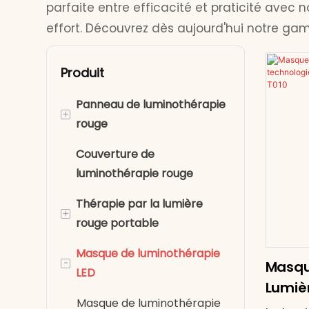
parfaite entre efficacité et praticité ave
effort. Découvrez dès aujourd'hui notre g
Produit
Panneau de luminothérapie
+
rouge
Couverture de
Thérapie par la lumière
luminothérapie rouge
rouge pour le corps entier
Thérapie par la lumière
Panneau lumineux rouge
+
rouge portable
demi-corps
Masque de luminothérapie
Ceintures de
-
Masqu
LED
luminothérapie rouge
Lumiè
Thérapie par la lumière
Masque de luminothérapie
LED M