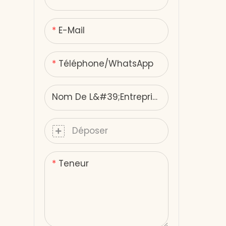
Appareil mince de beauté
respec
infrarouge lointain
port pr
E-Mail
USB ave
facile,
Téléphone/WhatsApp
avec le
les ada
compac
Nom De L&#39;entreprise
voyages
pour la
Déposer
déplace
polyval
Teneur
luminot
portée