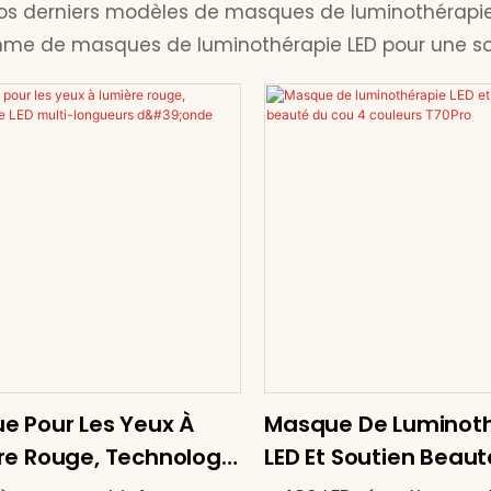
c nos derniers modèles de masques de luminothérapie
amme de masques de luminothérapie LED pour une sol
e Pour Les Yeux À
Masque De Luminot
re Rouge, Technologie
LED Et Soutien Beaut
ulti-Longueurs D'onde
Cou 4 Couleurs T70