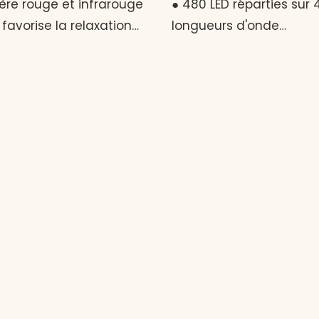
ère rouge et infrarouge
● 480 LED réparties sur 
favorise la relaxation
longueurs d'onde
e, tandis que la lumière
thérapeutiques ● Batte
rocure un effet visuel
mAh + USB-C (5 V CC) – 
t. ● Thérapie LED multi-
totale sans fil ● Minuteu
rs d'onde : lumière
réglable : 10 à 30 minut
660 nm, infrarouge
des séances personnali
 850 nm et verte 520 nm
Design léger et ergon
n soutien complet du
pour une couverture c
r des yeux. ● Conception
du visage ● Sûr, silencie
et douce : optimisée pour
doux pour un usage quo
 sensible des yeux avec
Votre peau. Transformé
tribution uniforme de la
lumière.
. ● Matériau en tissu
confortable, léger et