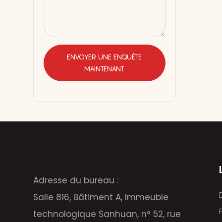
ENVOYER UNE ENQUÊTE
MAINTENANT
Adresse du bureau :
Salle 816, Bâtiment A, Immeuble
technologique Sanhuan, n° 52, rue