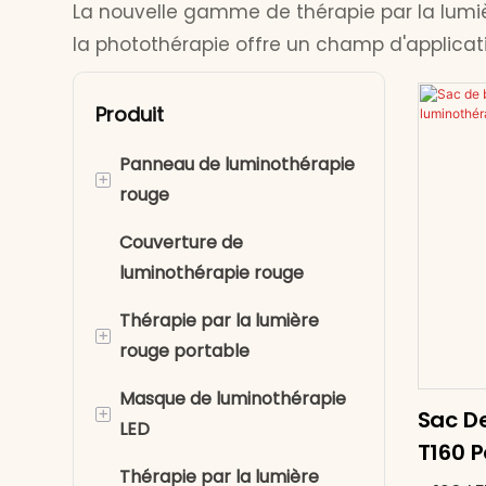
La nouvelle gamme de thérapie par la lumi
la photothérapie offre un champ d'applicati
Produit
Panneau de luminothérapie
+
rouge
Couverture de
Thérapie par la lumière
luminothérapie rouge
rouge pour le corps entier
Thérapie par la lumière
Panneau lumineux rouge
+
rouge portable
demi-corps
Masque de luminothérapie
Ceintures de
+
Sac De
LED
luminothérapie rouge
T160 
Thérapie par la lumière
Thérapie par la lumière
Masque de luminothérapie
Roug