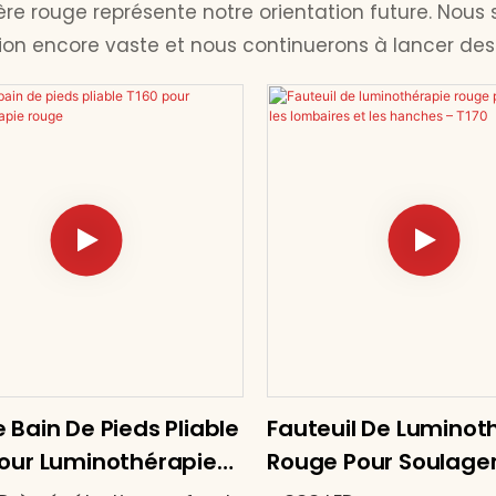
ère rouge représente notre orientation future. No
on encore vaste et nous continuerons à lancer des p
 Bain De Pieds Pliable
Fauteuil De Luminot
Pour Luminothérapie
Rouge Pour Soulager
e
Lombaires Et Les Ha