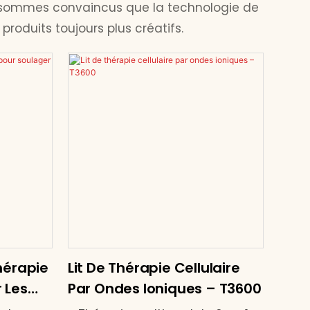
us sommes convaincus que la technologie de
roduits toujours plus créatifs.
hérapie
Lit De Thérapie Cellulaire
 Les
Par Ondes Ioniques – T3600
nches –