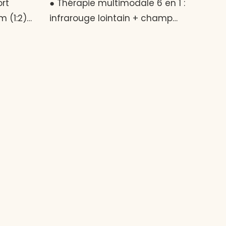
ort
● Thérapie multimodale 6 en 1 :
 (1:2)
infrarouge lointain + champ
sulaire
magnétique rotatif + ondes
e 24 W,
ultra-longues + ozone + ions
nfortable
négatifs + chauffage au
graphène ● Couverture
les
complète du corps (235 cm de
 et des
longueur) pour un traitement de
lable de
la tête aux pieds ● Puissance
ntation
haute efficacité de 1 600 W
 –
pour des effets rapides et en
s le
profondeur ● Production
e et
d’ozone et d’ions négatifs
s ou
d’oxygène de qualité médicale
vous
pour la purification de l’air et