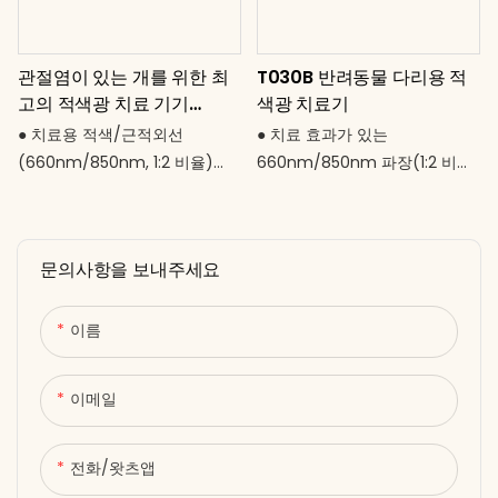
전하고 내구성 있는 디자인으로
침습적인 방식으로 반려동물의
말에게 안전하게 사용 가능. 빠른
활동성, 회복 및 노령견 건강 증
관절염이 있는 개를 위한 최
T030B 반려동물 다리용 적
회복. 최고의 컨디션. 자연스럽
진 지원 ● 반려견이 자연스럽게
고의 적색광 치료 기기
색광 치료기
게.
다시 자유롭게 움직일 수 있도록
T040B
도와주세요.
● 치료용 적색/근적외선
● 치료 효과가 있는
(660nm/850nm, 1:2 비율)
660nm/850nm 파장(1:2 비율)
LED 128개 ● 3000mAh 내장 배
의 LED 40개 ● 편안함을 더해주
터리 – 완전 무선, 최대 15분 사
는 부드러운 온열 표면 ● 15분 자
용 가능 ● 52 × 30cm의 넓은 패
동 꺼짐 기능 – 반려동물에게 안
문의사항을 보내주세요
드 – 중대형 반려동물의 등 전체
전한 작동 ● USB-C 충전식(DC
를 커버 ● 15분 자동 꺼짐 기능 –
5V) – 보조 배터리와 호환 ● 예
보호자 없이도 안전하게 사용 가
민한 동물에게도 조용하고 비침
이름
능 ● USB-C 충전(DC 5V) – 보
습적이며 스트레스 없는 사용 ●
조 배터리 및 어댑터와 호환 ● 부
다리 회복, 관절염 완화 및 휴식
이메일
드럽고 조용하며 자극이 적어 예
에 이상적 ● 반려동물도 자연스
민한 반려동물에게 적합 ● 척추
럽게 최상의 컨디션을 유지할 자
부터 꼬리까지 반려동물의 건강
격이 있으니까요.
전화/왓츠앱
을 지원하세요.