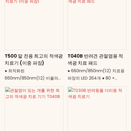
T500 말 전용 최고의 적색광
T040B 반려견 관절염용 적
치료기 (이중 파장)
색광 치료 패드
● 최적화된
● 660nm/850nm(1:2) 치료용
660nm/850nm(1:2) 비율의
파장의 LED 264개 ● 80 ×
1,304개 LED ● 말 등 전체를 커버
40cm의 대형 패드로 중형견부
하는 초대형 115 × 90cm 면적 ●
터 대형견까지 사용 가능 ● 15W
120W 고출력 – 털과 근육에 효
의 저전력으로 반려동물의 일상
과적인 분사 ● 10분에서 60분까
적인 사용에 안전 ● 20분 자동
지 조절 가능한 타이머 ● 전 세계
꺼짐 기능으로 안심하고 사용 가
어디에서나 안정적인 성능을 제
능 ● USB 전원(DC 5V) - 어댑터
공하는 범용 AC 85–265V ● 안
또는 보조 배터리 사용 가능 ● 비