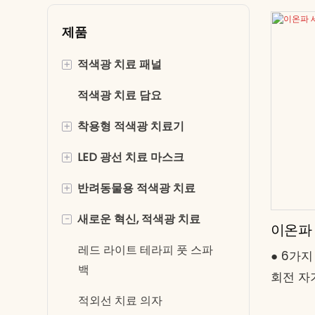
제품
+
적색광 치료 패널
적색광 치료 담요
전신 적색광 테라피
+
착용형 적색광 치료기
반신 적색 조명 패널
+
LED 광선 치료 마스크
적색광 치료 벨트
+
반려동물용 적색광 치료
무릎에 대한 적색광 치료
LED 광선 치료 마스크
-
새로운 혁신, 적색광 치료
팔을 위한 적색광 치료
레드 라이트 아이 마스크
반려견을 위한 적색광 치료
이온파 
손을 위한 적색광 치료
말에게 적색광 치료를 적용합
레드 라이트 테라피 풋 스파
● 6가지
니다.
백
회전 자기
레드 라이트 테라피 속옷
온 + 
적외선 치료 의자
레드 라이트 테라피 슬리퍼