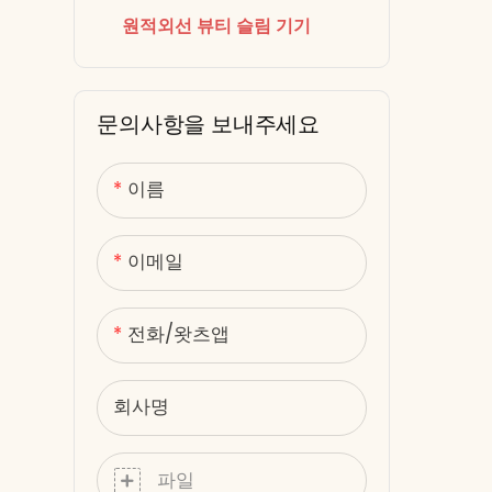
(길이 
원적외선 뷰티 슬림 기기
관리 가능
레드 라이트 테라피 캡
빠르고 
등급 오
문의사항을 보내주세요
및 세포 
재를 사
이름
디자인 ●
(유럽,
이메일
를 재충
전화/왓츠앱
회사명
파일