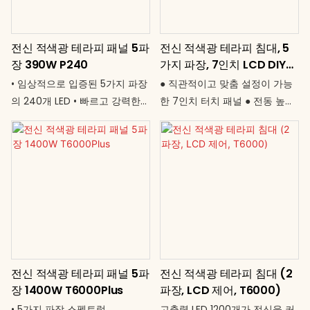
최소화 ● 간편한 플러그 앤 플레
사용 가능 빛나는 피부. 완벽한
이 방식 – 복잡한 설정 필요 없음
각도. 언제나.
전신 적색광 테라피 패널 5파
전신 적색광 테라피 침대, 5
정밀한 광선 치료, 언제 어디서든
장 390W P240
가지 파장, 7인치 LCD DIY
경험하세요.
터치스크린 제어 T6000pro
• 임상적으로 입증된 5가지 파장
● 직관적이고 맞춤 설정이 가능
의 240개 LED • 빠르고 강력한
한 7인치 터치 패널 ● 전동 높이
효과를 위한 390W 고출력 • 넓
조절 (140~180cm) ● 360° 회
은 90 × 24cm 시술 영역 •
전 패널 – 세로 또는 가로 방향
0~30분 타이머로 자동 세션 설
선택 가능 ● 몰입감 넘치는 조명
정 가능 • 범용 전압 (AC
을 위한 인체공학적 곡선 디자인
85~265V) • 전문가급 성능 전신
● 편안한 휴식을 위한 내장 음악
재생. 한 번의 시술로 효과를 경
기능 ● 개인 맞춤형 편안함을 위
험하세요.
한 듀얼 채널 디밍 기능 ● 전문가
급 성능. 지능형 전신 회복 기능.
전신 적색광 테라피 패널 5파
전신 적색광 테라피 침대 (2
장 1400W T6000Plus
파장, LCD 제어, T6000)
• 5가지 파장 스펙트럼
고출력 LED 1200개가 전신을 커