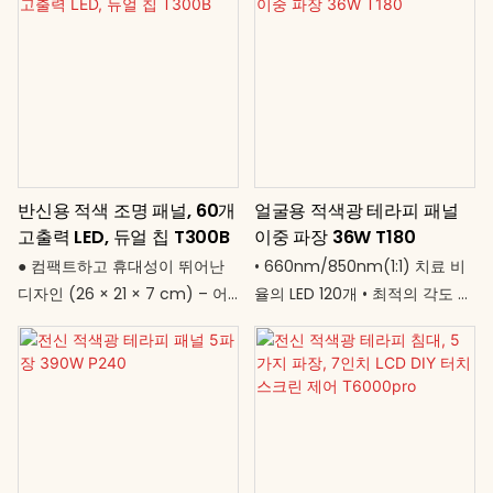
반신용 적색 조명 패널, 60개
얼굴용 적색광 테라피 패널
고출력 LED, 듀얼 칩 T300B
이중 파장 36W T180
● 컴팩트하고 휴대성이 뛰어난
• 660nm/850nm(1:1) 치료 비
디자인 (26 × 21 × 7 cm) – 어
율의 LED 120개 • 최적의 각도 조
디든 간편하게 사용 가능 ● 60개
절을 위한 360° 조절식 스탠드 •
의 고출력 LED,
컴팩트한 30 × 20cm 크기 – 얼
660nm/850nm 듀얼 파장 지
굴 및 부분 관리에 적합 • 36W의
원 ● 책상, 바닥, 거치대 등 다양
효율적인 전력 – 빠르고 부드러
한 위치에 설치 가능 ● 통증, 염
운 시술 • 타이머: 0~30분 – 유연
증 완화 및 피부 재생에 효과적 ●
한 시술 시간 설정 • 전 세계 어디
저소음, 팬리스 설계로 전력 소비
에서나 사용 가능 – 어댑터 없이