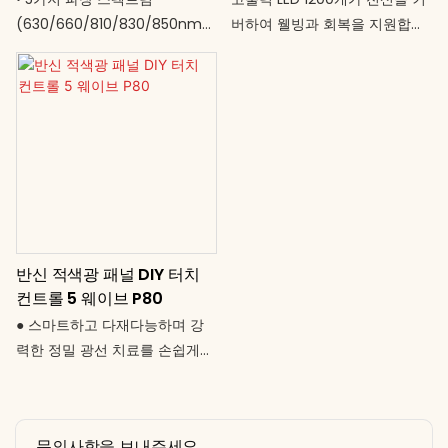
(630/660/810/830/850nm)
버하여 웰빙과 회복을 지원합니
을 갖춘 1,200개의 LED • 서 있는
다. 주로 스포츠 클럽이나 웰니스
자세에서 360° 전신 커버 •
스파에서 사용됩니다. ● 사용자
1400W의 고출력으로 빠르고 강
는 피부 자극 정도에 따라 강도
력한 효과 • 15인치 스마트 터치
를 조절할 수 있습니다 (2채널
스크린 및 사용자 지정 제어 인
디밍). ● 타이머는 1분에서 30분
터페이스 • 타이머: 0~30분으로
까지 설정 가능합니다. ● 음악 기
유연한 세션 프로그래밍 가능 •
능이 있어 편안하고 기분 좋은
85~265V AC 범용 전압 – 전 세
분위기에서 테라피를 즐길 수 있
계 어디에서나 사용 가능 화면
습니다. ● 곡선형 디자인으로 은
반신 적색광 패널 DIY 터치
터치 한 번으로 전신 변화를 경
은한 붉은빛을 선사합니다. ● 전
컨트롤 5 웨이브 P80
험하세요.
동 스탠드는 140cm에서
180cm까지 높이 조절이 가능합
● 스마트하고 다재다능하며 강
니다. ● 360° 회전 패널로 수직
력한 정밀 광선 치료를 손쉽게
또는 수평 위치 조절이 가능하여
경험하세요. ● 5가지 파장 치료:
더욱 편리하게 테라피를 받을 수
표면부터 심부 조직까지 효과 ●
있습니다.
균일한 광 분포를 제공하는 80
문의사항을 보내주세요