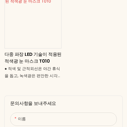
다중 파장 LED 기술이 적용된
적색광 눈 마스크 T010
● 적색 및 근적외선은 야간 휴식
을 돕고, 녹색광은 편안한 시각적
효과를 제공합니다. ● 다중 파장
LED 테라피: 660nm 적색,
850nm 근적외선, 520nm 녹색
문의사항을 보내주세요
광으로 눈가 전체를 효과적으로
관리합니다. ● 정밀하고 부드러
운 디자인: 민감한 눈가에 최적화
이름
된 균일한 광 분포를 제공합니다.