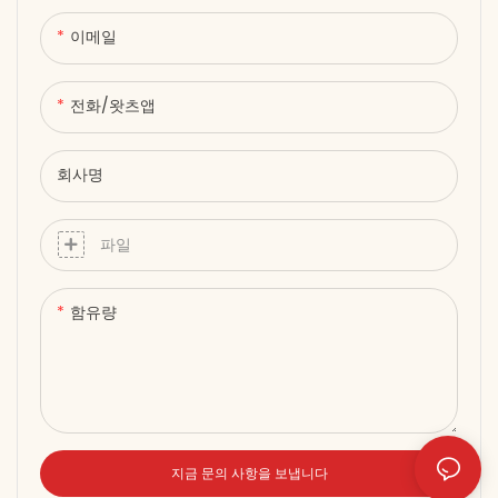
● 부드러운 패브릭 소재: 편안하
이메일
고 가벼우며 피부에 자극이 없어
장시간 착용해도 좋습니다. ●
USB 전원 공급 및 컨트롤러: 간
전화/왓츠앱
편한 작동, 휴대성 우수, 보조 배
터리 또는 어댑터와 호환 가능. ●
회사명
컴팩트하고 휴대하기 편리한 크
기: 7.5 × 19.5cm, 가정, 사무실
또는 이동 중에도 사용하기에 적
파일
합합니다. 스마트하고 다재다능
하며 강력한 정밀 광선 요법을
함유량
손쉽게 경험해 보세요.
지금 문의 사항을 보냅니다