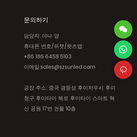
문의하기
담당자: 야나 양
휴대폰 번호/위챗/왓츠앱:
+86 186 6458 5103
이메일:
sales@szsunled.com
공장 주소: 중국 광둥성 후이저우시 후이
청구 후이타이 북로 후이타이 스마트 혁
신 공원 17번 건물 10층