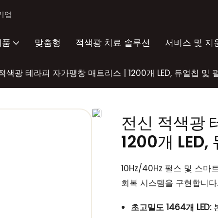
 기업
제품
맞춤형
적색광 치료 솔루션
서비스 및 지
적색광 테라피 자가팽창 매트리스 | 1200개 LED, 듀얼칩 및 
전신 적색광 
1200개 LED
10Hz/40Hz 펄스 및 
회복 시스템을 구현합니다
초고밀도 1464개 LED:
본