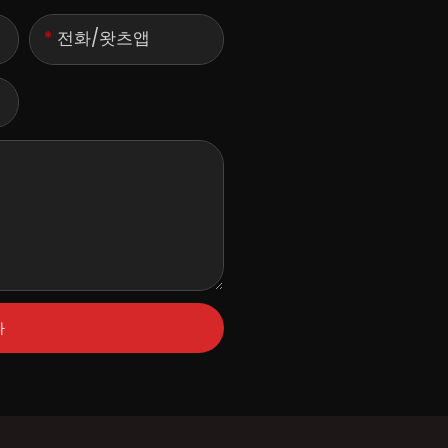
전화/왓츠앱
다