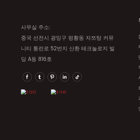
사무실 주소:
중국 선전시 광밍구 펑황동 자쯔탕 커뮤
니티 통런로 52번지 산환 테크놀로지 빌
딩 A동 816호